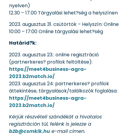
nyelven)
12.30 – 17.00 Tárgyalási lehet?ség a helyszínen
2023. augusztus 31. csütörtök – Helyszín: Online
10:00 – 17:00 Online tárgyalási lehet?ség
Határid?k:
2023. augusztus 23.: online regisztráció
(partnerkeres? profilok feltöltése):
https://meet4business-agra-
2023.b2match.io/
2023. augusztus 24: partnerkeres? profilok
áttekintése, tárgyalások/találkozók foglalása:
https://meet4business-agra-
2023.b2match.io/
Kérjük részvételi szándékát a hivatalos
regisztráción túl, felénk is jelezze a
b2b@csmkik.hu
e-mail címen.