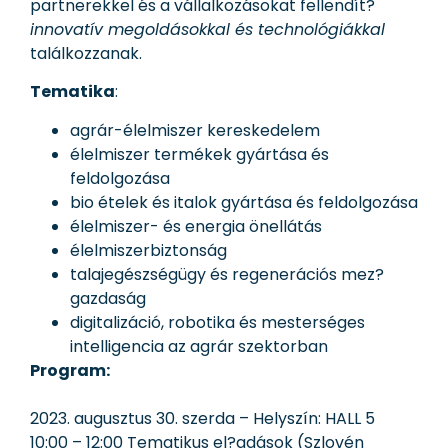
partnerekkel és a vállalkozásokat fellendít?
innovatív megoldásokkal és technológiákkal
találkozzanak.
Tematika
:
agrár-élelmiszer kereskedelem
élelmiszer termékek gyártása és
feldolgozása
bio ételek és italok gyártása és feldolgozása
élelmiszer- és energia önellátás
élelmiszerbiztonság
talajegészségügy és regenerációs mez?
gazdaság
digitalizáció, robotika és mesterséges
intelligencia az agrár szektorban
Program:
2023. augusztus 30. szerda – Helyszín: HALL 5
10:00 – 12:00 Tematikus el?adások (Szlovén