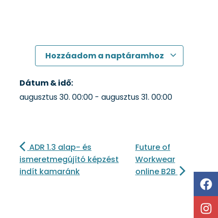
Hozzáadom a naptáramhoz
Dátum & idő:
augusztus 30.
00:00
-
augusztus 31.
00:00
ADR 1.3 alap- és
Future of
ismeretmegújító képzést
Workwear
indít kamaránk
online B2B