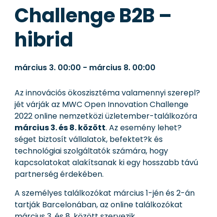
Challenge B2B –
hibrid
március 3.
00:00
-
március 8.
00:00
Az innovációs ökoszisztéma valamennyi szerepl?
jét várják az MWC Open Innovation Challenge
2022 online nemzetközi üzletember-találkozóra
március 3. és 8. között
. Az esemény lehet?
séget biztosít vállalatok, befektet?k és
technológiai szolgáltatók számára, hogy
kapcsolatokat alakítsanak ki egy hosszabb távú
partnerség érdekében.
A személyes találkozókat március 1-jén és 2-án
tartják Barcelonában, az online találkozókat
március 3. és 8. között szervezik.