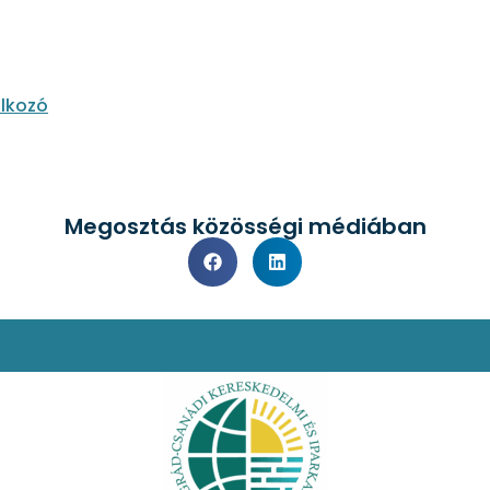
álkozó
Megosztás közösségi médiában