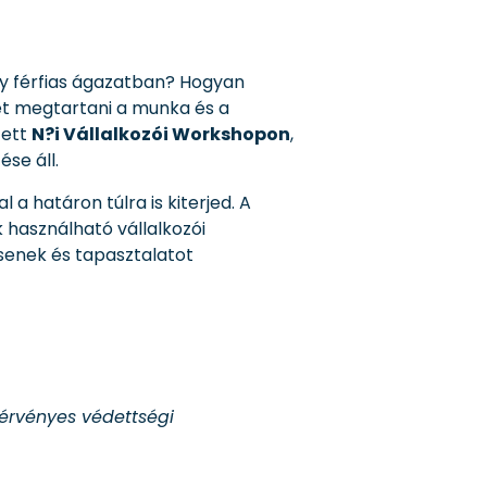
gy férfias ágazatban? Hogyan
het megtartani a munka és a
zett
N?i Vállalkozói Workshopon
,
se áll.
 a határon túlra is kiterjed. A
 használható vállalkozói
senek és tapasztalatot
 érvényes védettségi