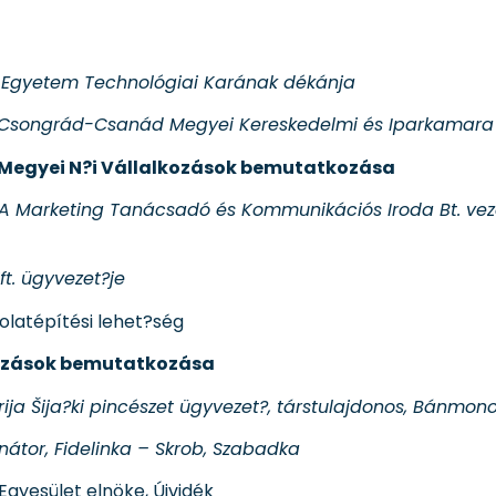
i Egyetem Technológiai Karának dékánja
Csongrád-Csanád Megyei Kereskedelmi és Iparkamara 
 Megyei N?i Vállalkozások bemutatkozása
 Marketing Tanácsadó és Kommunikációs Iroda Bt. vezet
t. ügyvezet?je
latépítési lehet?ség
alkozások bemutatkozása
rija Šija?ki pincészet ügyvezet?, társtulajdonos, Bánmon
nátor, Fidelinka – Skrob, Szabadka
gyesület elnöke, Újvidék