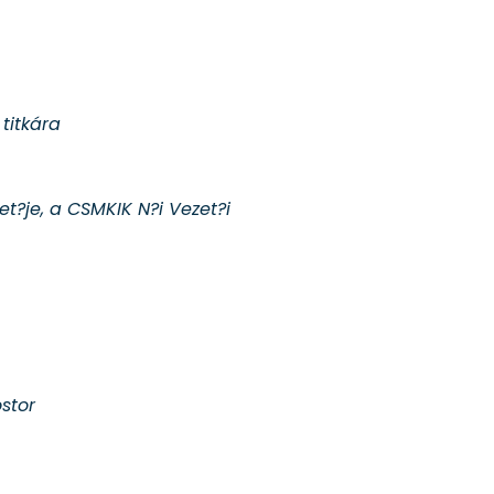
titkára
?je, a CSMKIK N?i Vezet?i
ostor