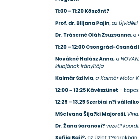
11:00 – 11:20 Köszönt?
Prof. dr. Biljana Pajin
,
az Újvidék
Dr. Tráserné Oláh Zsuzsanna
,
a 
11:20 – 12:00 Csongrád-Csanád
Novákné Halász Anna,
a
NOVANA
klubjának irányítója
Kalmár Szilvia
,
a Kalmár Motor Kf
12:00 – 12:25 Kávészünet
– kapcso
12:25 – 13.25 Szerbiai n?i váll
MSc Ivana Šija?ki Majoroši
,
Vina
Dr. Žana šaranovi?
vezet? koordi
Sofija Baji?,
az Üzlet T?sarokban E