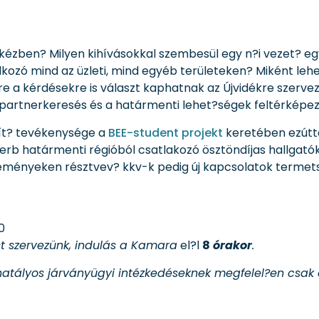
kézben? Milyen kihívásokkal szembesül egy n?i vezet? e
alkozó mind az üzleti, mind egyéb területeken? Miként le
e a kérdésekre is választ kaphatnak az Újvidékre szerve
partnerkeresés és a határmenti lehet?ségek feltérképezé
pít? tevékenysége a
BEE-student projekt
keretében ezúttal
zerb határmenti régióból csatlakozó ösztöndíjas hallgatók
eseményeken résztvev? kkv-k pedig új kapcsolatok termet
0
st szervezünk, indulás a Kamara
el?l
8
órakor
.
hatályos járványügyi intézkedéseknek megfelel?en csak