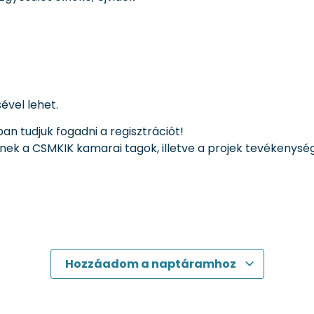
sével lehet.
n tudjuk fogadni a regisztrációt!
znek a CSMKIK kamarai tagok, illetve a projek tevékenysé
Hozzáadom a naptáramhoz