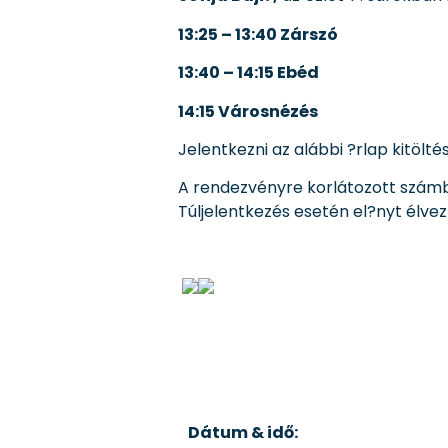
13:25 – 13:40 Zárszó
13:40 – 14:15 Ebéd
14:15 Városnézés
Jelentkezni az alábbi ?rlap kitölté
A rendezvényre korlátozott számba
Túljelentkezés esetén el?nyt élve
Dátum & idő: