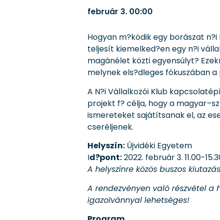
február 3.
00:00
Hogyan m?ködik egy borászat n?i 
teljesít kiemelked?en egy n?i váll
magánélet közti egyensúlyt? Ezekr
melynek els?dleges fókuszában a 
A N?i Vállalkozói Klub kapcsolaté
projekt f? célja, hogy a magyar–s
ismereteket sajátítsanak el, az 
cseréljenek.
Helyszín:
Újvidéki Egyetem
I
d?pont:
2022. február 3. 11.00-15.3
A helyszínre közös buszos kiutazá
A rendezvényen való részvétel a 
igazolvánnyal lehetséges!
Program