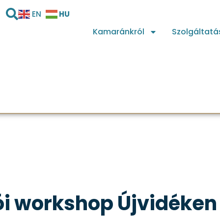
HU
EN
Kamaránkról
Szolgáltatá
zói workshop Újvidéken