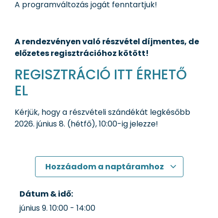
A programváltozás jogát fenntartjuk!
A rendezvényen való részvétel díjmentes, de
előzetes regisztrációhoz kötött!
REGISZTRÁCIÓ ITT ÉRHETŐ
EL
Kérjük, hogy a részvételi szándékát legkésőbb
2026. június 8. (hétfő), 10:00-ig jelezze!
Hozzáadom a naptáramhoz
Dátum & idő:
június 9.
10:00
-
14:00