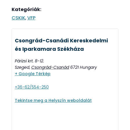
Kategóriák:
CSKIK
,
VFP
Csongrád-Csanádi Kereskedelmi
és Iparkamara Székháza
Párizsi krt. 8-12.
Szeged
,
Csongrád-Csanád
6721
Hungary
+ Google Térkép
+36-62/554-250
Tekintse meg a Helyszín weboldalát