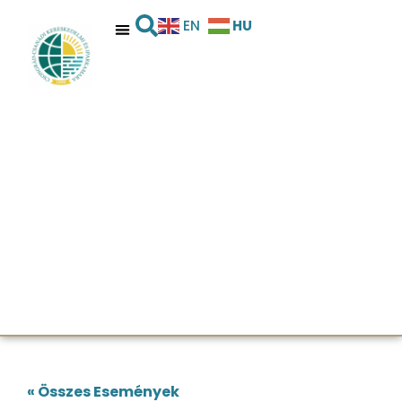
HU
EN
« Összes Események