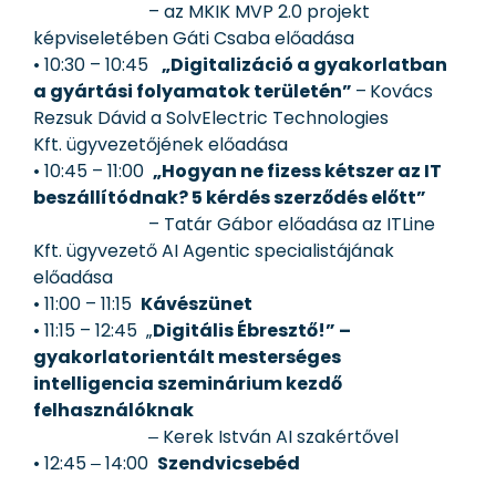
– az MKIK MVP 2.0 projekt
képviseletében Gáti Csaba előadása
• 10:30 – 10:45
„Digitalizáció a gyakorlatban
a gyártási folyamatok területén”
–
Kovács
Rezsuk Dávid a SolvElectric Technologies
Kft. ügyvezetőjének előadása
• 10:45 – 11:00
„Hogyan ne fizess kétszer az IT
beszállítódnak? 5 kérdés szerződés előtt”
– Tatár Gábor előadása az ITLine
Kft. ügyvezető AI Agentic specialistájának
előadása
• 11:00 – 11:15
Kávészünet
• 11:15 – 12:45 „
Digitális Ébresztő!” –
gyakorlatorientált mesterséges
intelligencia szeminárium kezdő
felhasználóknak
‒ Kerek István AI szakértővel
• 12:45 ‒ 14:00
Szendvicsebéd