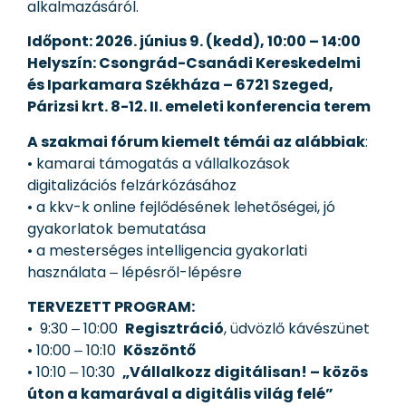
alkalmazásáról.
Időpont: 2026. június 9. (kedd), 10:00 – 14:00
Helyszín: Csongrád-Csanádi Kereskedelmi
és Iparkamara Székháza – 6721 Szeged,
Párizsi krt. 8-12. II. emeleti konferencia terem
A szakmai fórum kiemelt témái az alábbiak
:
• kamarai támogatás a vállalkozások
digitalizációs felzárkózásához
• a kkv-k online fejlődésének lehetőségei, jó
gyakorlatok bemutatása
• a mesterséges intelligencia gyakorlati
használata ‒ lépésről-lépésre
TERVEZETT PROGRAM:
• 9:30 ‒ 10:00
Regisztráció
, üdvözlő kávészünet
• 10:00 ‒ 10:10
Köszöntő
• 10:10 ‒ 10:30
„Vállalkozz digitálisan! – közös
úton a kamarával a digitális világ felé”