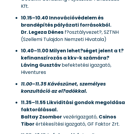
Kft.
10.15–10.40
Innovációvédelem és
brandépítés pályázati forrásokból.
Dr. Legeza Dénes
f?osztályvezet?, SZTNH
(Szellemi Tulajdon Nemzeti Hivatala)
10.40–11.00
Milyen lehet?séget jelent a t?
kefinanszírozás a kkv-k számára?
Láving Gusztáv
befektetési igazgató,
Hiventures
11.00–11.35 Kávészünet, személyes
konzultáció az el?adókkal.
11.35–11.55
Likviditási gondok megoldása
faktorálással.
Baltay Zsombor
vezérigazgató,
Csinos
Tibor
értékesítési igazgató, GF Faktor Zrt.