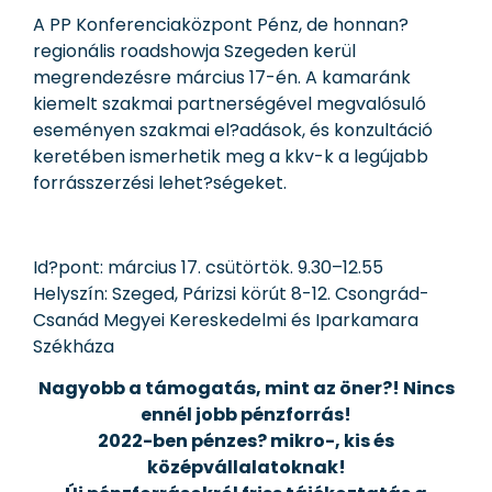
A PP Konferenciaközpont Pénz, de honnan?
regionális roadshowja Szegeden kerül
megrendezésre március 17-én. A kamaránk
kiemelt szakmai partnerségével megvalósuló
eseményen szakmai el?adások, és konzultáció
keretében ismerhetik meg a kkv-k a legújabb
forrásszerzési lehet?ségeket.
Id?pont: március 17. csütörtök. 9.30–12.55
Helyszín: Szeged, Párizsi körút 8-12. Csongrád-
Csanád Megyei Kereskedelmi és Iparkamara
Székháza
Nagyobb a támogatás, mint az öner?! Nincs
ennél jobb pénzforrás!
2022-ben pénzes? mikro-, kis és
középvállalatoknak!