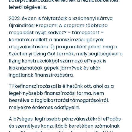
középvállalkozások élhetnek a rezsicsökkentés
lehet?ségével is.
2022. évben is folytatódik a Széchenyi Kártya
Újraindítási Program! A program többfajta
megoldást nyújt kedvez? – támogatott –
kamatok mellett a finanszírozási igények
megvalósítására. Új programként jelent meg a
Széchenyi Lízing Go! termék, mely segítségével a
lízing konstrukciókból származó el?nyök is
kiaknázhatóak gépek, járm?vek és akár
ingatlanok finanszírozására.
T?kefinanszírozással is élhetünk ott, ahol az a
legel?nyösebb finanszírozási forma. Nem
beszélve a foglalkoztatási támogatásokról,
melyekre érdemes odafigyelni.
A b?séges, legfrissebb pénzválasztékról el?adás
és személyes konzultáció keretében számolnak