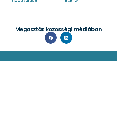
módosulás!!!
B2B
Megosztás közösségi médiában
Kapcsolat
Impresszum
Jogi nyilatkozat
Adatvédelmi nyilatkozat
Facebook
Oldaltérkép