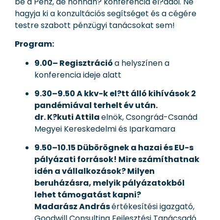
be a Pénz, de honnan? konferencia el?adói. Ne
hagyja ki a konzultációs segítséget és a cégére
testre szabott pénzügyi tanácsokat sem!
Program:
9.00– Regisztráció
a helyszínen a
konferencia ideje alatt
9.30­–9.50
A kkv-k el?tt álló kihívások 2
pandémiával terhelt év után.
dr. K?kuti Attila
elnök, Csongrád-Csanád
Megyei Kereskedelmi és Iparkamara
9.50–10.15
Dübörögnek a hazai és EU-s
pályázati források! Mire számíthatnak
idén a vállalkozások? Milyen
beruházásra, melyik pályázatokból
lehet támogatást kapni?
Madarász András
értékesítési igazgató,
Goodwill Consulting Fejlesztési Tanácsadó