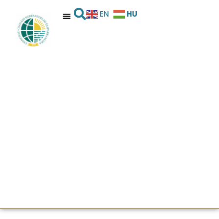
HU
EN