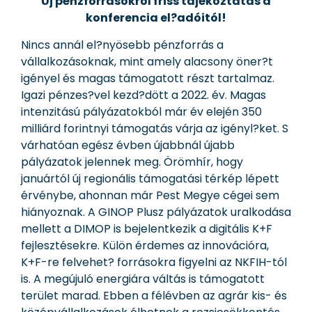
Új pénzforrásokról friss tájékoztatás a
konferencia el?adóitól!
Nincs annál el?nyösebb pénzforrás a
vállalkozásoknak, mint amely alacsony öner?t
igényel és magas támogatott részt tartalmaz.
Igazi pénzes?vel kezd?dött a 2022. év. Magas
intenzitású pályázatokból már év elején 350
milliárd forintnyi támogatás várja az igényl?ket. S
várhatóan egész évben újabbnál újabb
pályázatok jelennek meg. Örömhír, hogy
januártól új regionális támogatási térkép lépett
érvénybe, ahonnan már Pest Megye cégei sem
hiányoznak. A GINOP Plusz pályázatok uralkodása
mellett a DIMOP is bejelentkezik a digitális K+F
fejlesztésekre. Külön érdemes az innovációra,
K+F-re felvehet? forrásokra figyelni az NKFIH-tól
is. A megújuló energiára váltás is támogatott
terület marad. Ebben a félévben az agrár kis- és