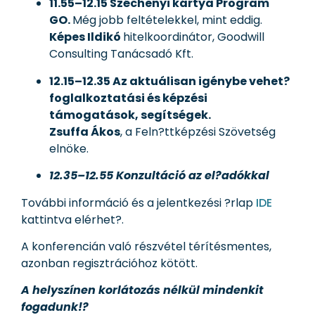
11.55–12.15
Széchenyi kártya Program
GO.
Még jobb feltételekkel, mint eddig.
Képes Ildikó
hitelkoordinátor, Goodwill
Consulting Tanácsadó Kft.
12.15–12.35
Az aktuálisan igénybe vehet?
foglalkoztatási és képzési
támogatások, segítségek.
Zsuffa Ákos
, a Feln?ttképzési Szövetség
elnöke.
12.35–12.55 Konzultáció az el?adókkal
További információ és a jelentkezési ?rlap
IDE
kattintva elérhet?.
A konferencián való részvétel térítésmentes,
azonban regisztrációhoz kötött.
A helyszínen korlátozás nélkül mindenkit
fogadunk!?