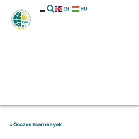
HU
EN
« Összes Események