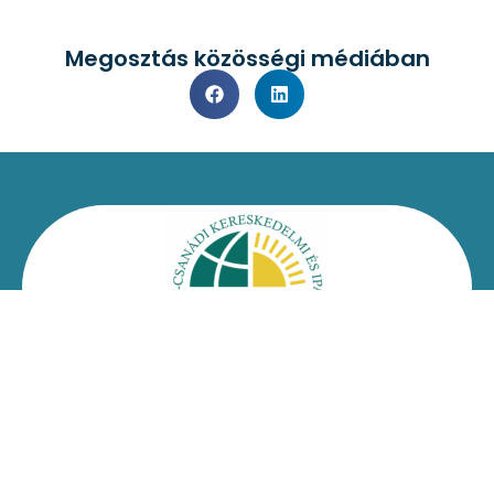
Megosztás közösségi médiában
Kapcsolat
Impresszum
Jogi nyilatkozat
Adatvédelmi nyilatkozat
Facebook
Oldaltérkép
Csongrád-Csanádi Kereskedelmi és Iparkamara – @2026
Minden jog fenntartva!