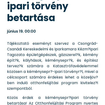
ipari törvény
betartása
június 19.
00:00
Tájékoztató eseményt szervez a Csongrád-
Csanádi Kereskedelmi és Iparkamara Kézm?ipari
Tagozata épületgépészek, gázszerel?k, kémény
épít?k, kályhások, kéménysepr?k, és építész
tervez?k számára a Katasztrófavédelemmel
közösen a kéménysepr?-ipari törvényr?l, mivel a
célcsoport számára érdekes lehet a közeljöv?
ben induló otthonfelújítási program kivitelez?i
szempontból.
Közös érdek a kéménysepr?ipari törvény
betartása! Az Otthonfelújítási Program nyertes