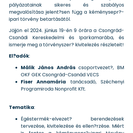
pályázatainak sikeres és szabályos
megvalósítása jelent?sen függ a kéménysepr?-
ipari törvény betartásától.
Jöjjön el 2024. június 19-én 9 órára a Csongrád-
Csanádi Kereskedelmi és Iparkamarába, és
ismerje meg a törvényszer? kivitelezés részleteit!
El?adók
:
Málik János András
csoportvezet?, BM
OKF GEK Csongrád-Csanád VECS
Fiser Annamária
tanácsadó, Széchenyi
Programiroda Nonprofit Kft.
Tematika
:
Égéstermék-elvezet? berendezések
tervezése, kivitelezése és ellen?rzése. Miért