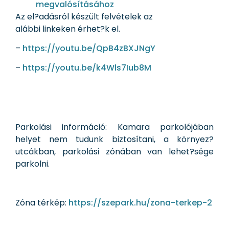
megvalósításához
Az el?adásról készült felvételek az
alábbi linkeken érhet?k el.
–
https://youtu.be/QpB4zBXJNgY
–
https://youtu.be/k4Wls7Iub8M
Parkolási információ: Kamara parkolójában
helyet nem tudunk biztosítani, a környez?
utcákban, parkolási zónában van lehet?sége
parkolni.
Zóna térkép:
https://szepark.hu/zona-terkep-2