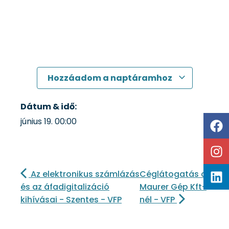
Hozzáadom a naptáramhoz
Dátum & idő:
június 19.
00:00
Az elektronikus számlázás
Céglátogatás a
és az áfadigitalizáció
Maurer Gép Kft-
kihívásai - Szentes - VFP
nél - VFP