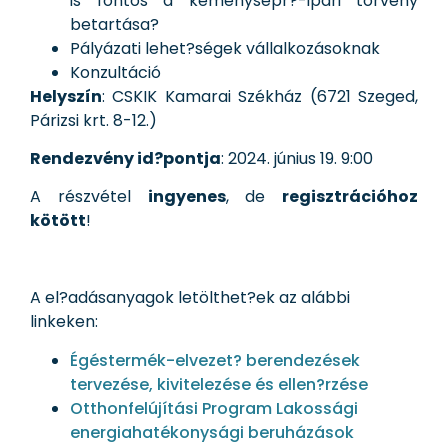
is fontos a kéménysepr?-ipari törvény
betartása?
Pályázati lehet?ségek vállalkozásoknak
Konzultáció
Helyszín
: CSKIK Kamarai Székház (6721 Szeged,
Párizsi krt. 8-12.)
Rendezvény id?pontja
: 2024. június 19. 9:00
A részvétel
ingyenes
, de
regisztrációhoz
kötött
!
A el?adásanyagok letölthet?ek az alábbi
linkeken:
Égéstermék-elvezet? berendezések
tervezése, kivitelezése és ellen?rzése
Otthonfelújítási Program Lakossági
energiahatékonysági beruházások