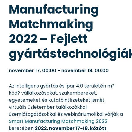
Manufacturing
Matchmaking
2022 – Fejlett
gyártástechnológiá
november 17.
00:00
-
november 18.
00:00
Az intelligens gyártás és ipar 4.0 területén m?
köd? vállalkozásokat, szakembereket,
egyetemeket és kutatóintézeteket ismét
virtuális üzletember találkozókkal,
üzemlátogatásokkal és webináriumokkal várják a
Smart Manufacturing Matchmaking 2022
keretében
2022. november 17-18. között
.