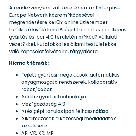
A rendezvénysorozat keretében, az Enterprise
Europe Network közrem?ködésével
megrendezésre kerül? online üzletember
találkozó kiváló lehet?séget teremt az intelligens
gyártás és ipar 4.0 területén m?köd? vállalati
vezet?kkel, kutatókkal és állami testületekkel
való kapcsolatfelvételre, tárgyalásra.
Kiemelt témák:
Fejlett gyártási megoldások: automatikus
anyagmozgató rendszerek, kollaboratív
robot/cobot
Additív gyártástechnológia
Mez?gazdaság 4.0
AI és gépi tanulás ipari felhasználása
Alkalmazások a közösségi médiaadatok
kezelésére
AR, VR, XR, MR