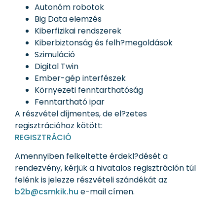
Autonóm robotok
Big Data elemzés
Kiberfizikai rendszerek
Kiberbiztonság és felh?megoldások
Szimuláció
Digital Twin
Ember-gép interfészek
Környezeti fenntarthatóság
Fenntartható ipar
A részvétel díjmentes, de el?zetes
regisztrációhoz kötött:
REGISZTRÁCIÓ
Amennyiben felkeltette érdekl?dését a
rendezvény, kérjük a hivatalos regisztráción túl
felénk is jelezze részvételi szándékát az
b2b@csmkik.hu
e-mail címen.