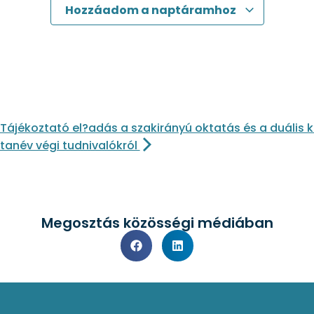
Hozzáadom a naptáramhoz
Tájékoztató el?adás a szakirányú oktatás és a duális
tanév végi tudnivalókról
Megosztás közösségi médiában