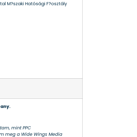
l M?szaki Hatósági F?osztály
rany.
tam, mint PPC
tam meg a Wide Wings Media