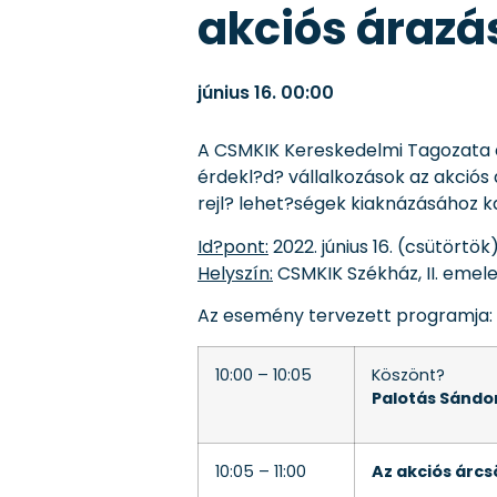
akciós árazás
június 16.
00:00
A CSMKIK Kereskedelmi Tagozata és
érdekl?d? vállalkozások az akció
rejl? lehet?ségek kiaknázásához k
Id?pont:
2022. június 16. (csütörtök)
Helyszín:
CSMKIK Székház, II. emelet
Az esemény tervezett programja:
10:00 – 10:05
Köszönt?
Palotás Sándo
10:05 – 11:00
Az akciós árc