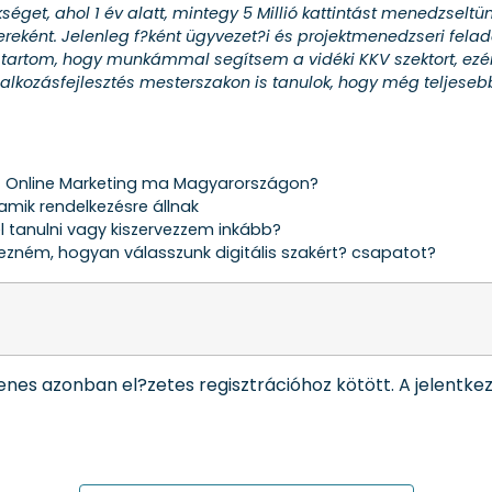
kséget, ahol 1 év alatt, mintegy 5 Millió kattintást menedzsel
ereként. Jelenleg f?ként ügyvezet?i és projektmenedzseri felad
tartom, hogy munkámmal segítsem a vidéki KKV szektort, ez
lkozásfejlesztés mesterszakon is tanulok, hogy még teljesebb
az Online Marketing ma Magyarországon?
amik rendelkezésre állnak
l tanulni vagy kiszervezzem inkább?
vezném, hogyan válasszunk digitális szakért? csapatot?
es azonban el?zetes regisztrációhoz kötött. A jelentkezés