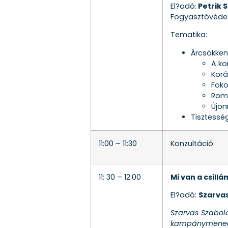
El?adó:
Petrik 
Fogyasztóvédel
Tematika:
Árcsökken
A ko
Korá
Foko
Roml
Újon
Tisztessé
11:00 – 11:30
Konzultáció
11: 30 – 12:00
Mi van a csill
El?adó:
Szarvas
Szarvas Szabol
kampánymenedzs