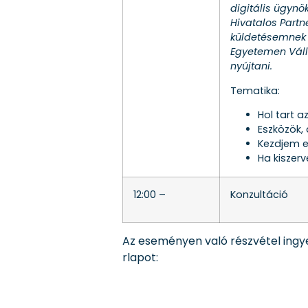
digitális ügynö
Hivatalos Partn
küldetésemnek 
Egyetemen Válla
nyújtani.
Tematika:
Hol tart 
Eszközök, 
Kezdjem e
Ha kiszer
12:00 –
Konzultáció
Az eseményen való részvétel ingyen
rlapot: