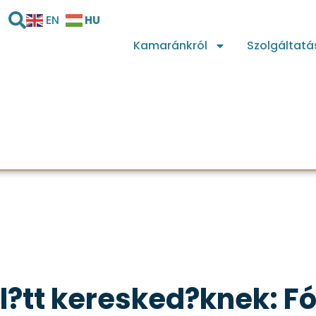
HU
EN
Kamaránkról
Szolgáltatá
l?tt keresked?knek: F