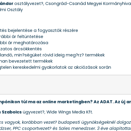
Sándor
osztályvezet?, Csongrád-Csanád Megyei Kormányhivata
mi Osztály
tés bejelentése a fogyasztók részére
rábbi ár feltüntetése
bbi ár meghatározása
zatos árcsökkentés
andó, min?ségüket rövid ideig meg?rz? termékek
nan bevezetett termékek
gtelen kereskedelmi gyakorlatok az akciózások során
ámpónikon túl ma az online marketingben? Az ADAT. Az új a
 Szabolcs
ügyvezet?, Wide Wings Media Kft.
cs vagyok, korábban vezet? budapesti ügynökségeknél dolgoz
er, PPC csoportvezet? és Sales menedzser. 3 éve alapítot