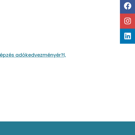
 képzés adókedvezményér?l,