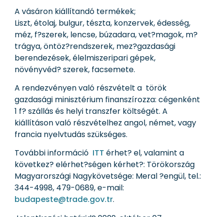
A vásáron kiállítandó termékek;
Liszt, étolaj, bulgur, tészta, konzervek, édesség,
méz, f?szerek, lencse, búzadara, vet?magok, m?
trágya, öntöz?rendszerek, mez?gazdasági
berendezések, élelmiszeripari gépek,
növényvéd? szerek, facsemete.
A rendezvényen való részvételt a török
gazdasági minisztérium finanszírozza: cégenként
1 f? szállás és helyi transzfer költségét. A
kiállításon való részvételhez angol, német, vagy
francia nyelvtudás szükséges.
További információ
ITT
érhet? el, valamint a
következ? elérhet?ségen kérhet?: Törökország
Magyarországi Nagykövetsége: Meral ?engül, tel.:
344-4998, 479-0689, e-mail:
budapeste@trade.gov.tr
.