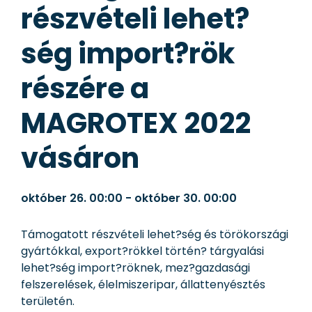
részvételi lehet?
ség import?rök
részére a
MAGROTEX 2022
vásáron
október 26.
00:00
-
október 30.
00:00
Támogatott részvételi lehet?ség és törökországi
gyártókkal, export?rökkel történ? tárgyalási
lehet?ség import?röknek, mez?gazdasági
felszerelések, élelmiszeripar, állattenyésztés
területén.