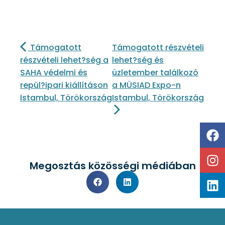
Támogatott
Támogatott részvételi
részvételi lehet?ség a
lehet?ség és
SAHA védelmi és
üzletember találkozó
repül?ipari kiállításon
a MÜSIAD Expo-n
Istambul, Törökország
Istambul, Törökország
Megosztás közösségi médiában