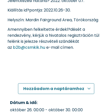
Jelentkezési határid? 2022. október 07.
Kiállítás id?pontja: 2022.10.26-30.
Helyszín: Mardin Fairground Area, Törökország
Amennyiben felkeltette érdekl?dését a
rendezvény, kérjük a hivatalos regisztráción túl
felénk is jelezze részvételi szándékát
az
b2b@csmkik.hu
e-mail címen.
Hozzáadom a naptáramhoz
Dátum & idő:
október 26.
00:00
-
október 30.
00:00