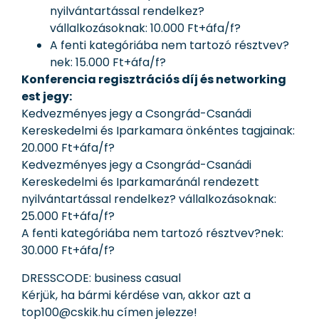
nyilvántartással rendelkez?
vállalkozásoknak: 10.000 Ft+áfa/f?
A fenti kategóriába nem tartozó résztvev?
nek: 15.000 Ft+áfa/f?
Konferencia regisztrációs díj és networking
est jegy:
Kedvezményes jegy a Csongrád-Csanádi
Kereskedelmi és Iparkamara önkéntes tagjainak:
20.000 Ft+áfa/f?
Kedvezményes jegy a Csongrád-Csanádi
Kereskedelmi és Iparkamaránál rendezett
nyilvántartással rendelkez? vállalkozásoknak:
25.000 Ft+áfa/f?
A fenti kategóriába nem tartozó résztvev?nek:
30.000 Ft+áfa/f?
DRESSCODE: business casual
Kérjük, ha bármi kérdése van, akkor azt a
top100@cskik.hu címen jelezze!