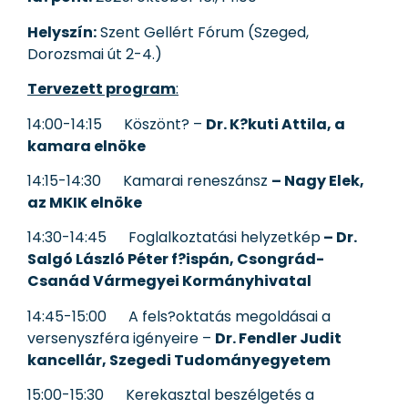
Helyszín:
Szent Gellért Fórum (Szeged,
Dorozsmai út 2-4.)
Tervezett program
:
14:00-14:15 Köszönt? –
Dr. K?kuti Attila, a
kamara elnöke
14:15-14:30 Kamarai reneszánsz
– Nagy Elek,
az MKIK elnöke
14:30-14:45 Foglalkoztatási helyzetkép
– Dr.
Salgó László Péter f?ispán, Csongrád-
Csanád Vármegyei Kormányhivatal
14:45-15:00 A fels?oktatás megoldásai a
versenyszféra igényeire –
Dr. Fendler Judit
kancellár, Szegedi Tudományegyetem
15:00-15:30 Kerekasztal beszélgetés a