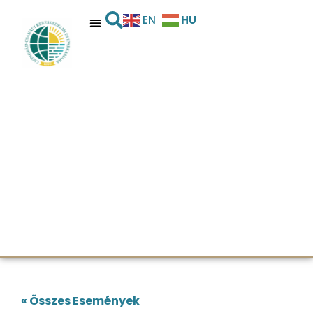
HU
EN
« Összes Események