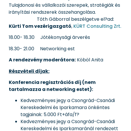
Tulajdonosi és vállalkozói szerepek, stratégiák és
irányítási rendszerek összehangolása.
Tóth Gáborral beszélgetve el?ad:
Kürti Tom vezérigazgató
,
KÜRT Consulting Zrt.
18.00- 18.30 Jótékonysági árverés
18.30- 21.00 Networking est
A rendezvény moderátora:
Köböl Anita
Részvételi díjak:
Konferencia regisztrációs díj (nem
tartalmazza a networking estet):
Kedvezményes jegy a Csongrád-Csanádi
Kereskedelmi és Iparkamara önkéntes
tagjainak: 5.000 Ft+áfa/f?
Kedvezményes jegy a Csongrád-Csanádi
Kereskedelmi és Iparkamaránál rendezett