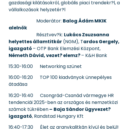
gazdasági kilátásokról, globális piaci trendekr?l, a
vállalkozások helyzetér?l
Moderátor:
Balog Ádám MKIK
alelnök
Résztvev?k:
Lukács Zsuzsanna
helyettes államtitkár
(NGM), T
ardos Gergely,
igazgató
– OTP Bank Elemzési Központ,
Németh Dávid, vezet? elemz?
– K&H Bank
15:30-16:00 Networking szünet
16:00-16:20 TOP 100 kiadványok ünnepélyes
átadása
16:20-16:40 Csongrád-Csanád vármegye HR
tendenciái 2025-ben az országos és nemzetközi
számok tükrében
–
Baja Sándor ügyvezet?
igazgató
, Randstad Hungary Kft
16:40-17:30 Élet az aranykalitkán kívül és belül!