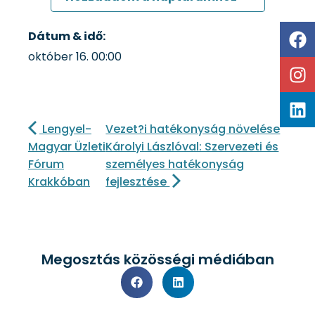
Dátum & idő:
október 16.
00:00
Lengyel-
Vezet?i hatékonyság növelése
Magyar Üzleti
Károlyi Lászlóval: Szervezeti és
Fórum
személyes hatékonyság
Krakkóban
fejlesztése
Megosztás közösségi médiában