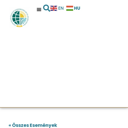
HU
EN
« Összes Események