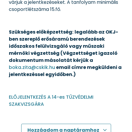
várjuk a jelentkezéseket. A tanfolyam minimális
csoportlétszáma 15.fő.
Szükséges előképzettség:
legalább az OKJ-
ben szereplő erősáramú berendezések
időszakos felülvizsgáló vagy műszaki
mérnöki végzettség (Végzettséget igazoló
dokumentum másolatát kérjük a
boka.zita@cskik.hu
email címre megküldeni a
jelentkezéssel egyidőben.)
ELŐJELENTKEZÉS A 14-es TŰZVÉDELMI
SZAKVIZSGÁRA
Hozzáadom a naptáramhoz