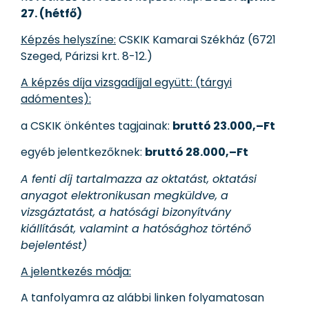
27. (hétfő)
Képzés helyszíne:
CSKIK Kamarai Székház (6721
Szeged, Párizsi krt. 8-12.)
A képzés díja vizsgadíjjal együtt: (tárgyi
adómentes):
a CSKIK önkéntes tagjainak:
bruttó 23.000,–Ft
egyéb jelentkezőknek:
bruttó 28.000,–Ft
A fenti díj tartalmazza az oktatást, oktatási
anyagot elektronikusan megküldve, a
vizsgáztatást, a hatósági bizonyítvány
kiállítását, valamint a hatósághoz történő
bejelentést)
A jelentkezés módja:
A tanfolyamra az alábbi linken folyamatosan