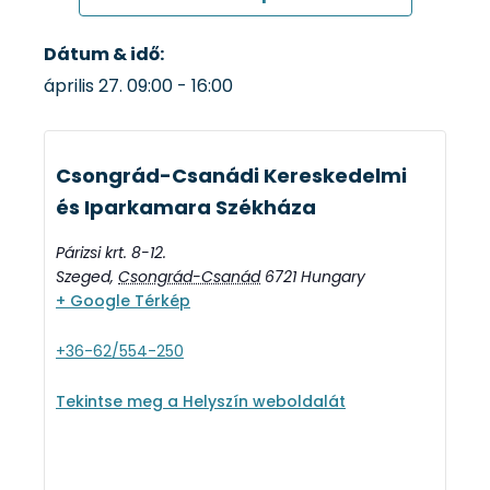
Dátum & idő:
április 27.
09:00
-
16:00
Csongrád-Csanádi Kereskedelmi
és Iparkamara Székháza
Párizsi krt. 8-12.
Szeged
,
Csongrád-Csanád
6721
Hungary
+ Google Térkép
+36-62/554-250
Tekintse meg a Helyszín weboldalát