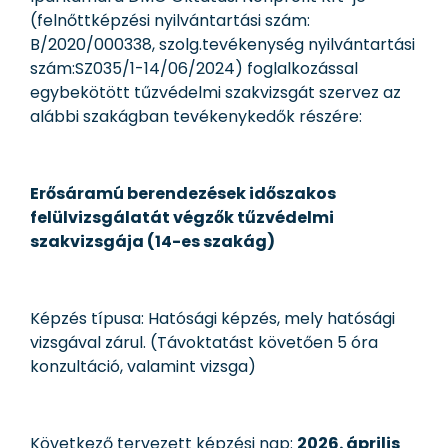
(felnőttképzési nyilvántartási szám:
B/2020/000338, szolg.tevékenység nyilvántartási
szám:SZ035/1-14/06/2024) foglalkozással
egybekötött tűzvédelmi szakvizsgát szervez az
alábbi szakágban tevékenykedők részére:
Erősáramú berendezések időszakos
felülvizsgálatát végzők tűzvédelmi
szakvizsgája (14-es szakág)
Képzés típusa: Hatósági képzés, mely hatósági
vizsgával zárul. (Távoktatást követően 5 óra
konzultáció, valamint vizsga)
Következő tervezett képzési nap:
2026. április