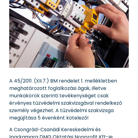
A 45/2011. (XII.7.) BM rendelet 1. mellékletben
meghatározott foglalkozási ágak, illetve
munkakörök szerinti tevékenységet csak
érvényes tűzvédelmi szakvizsgával rendelkező
személy végezhet. A tűzvédelmi szakvizsga
megújítása 5 évenként kötelező!
A Csongrád-Csanádi Kereskedelmi és
Iparkamara DMG Oktatási Nonprofit Kft-je