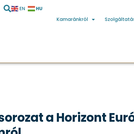
HU
EN
Kamaránkról
Szolgáltatá
orozat a Horizont Eur
mról