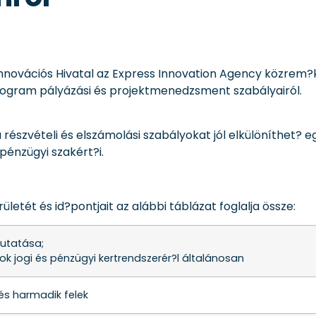
s Innovációs Hivatal az Express Innovation Agency közre
rogram pályázási és projektmenedzsment szabályairól.
a részvételi és elszámolási szabályokat jól elkülöníthet
 pénzügyi szakért?i.
letét és id?pontjait az alábbi táblázat foglalja össze:
utatása;
ok jogi és pénzügyi kertrendszerér?l általánosan
és harmadik felek