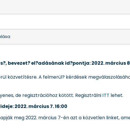
olása
s?, bevezet? el?adásának id?pontja: 2022. március 8.
ül közvetítésre. A felmerül? kérdések megválaszolásához
enes, de regisztrációhoz kötött. Regisztrálni
ITT
lehet.
deje: 2022. március 7. 16:00
 kapják meg 2022. március 7-én azt a közvetlen linket, a