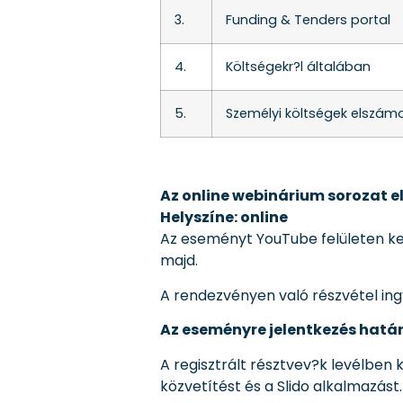
3.
Funding & Tenders portal
4.
Költségekr?l általában
5.
Személyi költségek elszám
Az online webinárium sorozat el
Helyszíne: online
Az eseményt YouTube felületen ker
majd.
A rendezvényen való részvétel ingy
Az eseményre jelentkezés határi
A regisztrált résztvev?k levélben
közvetítést és a Slido alkalmazást.