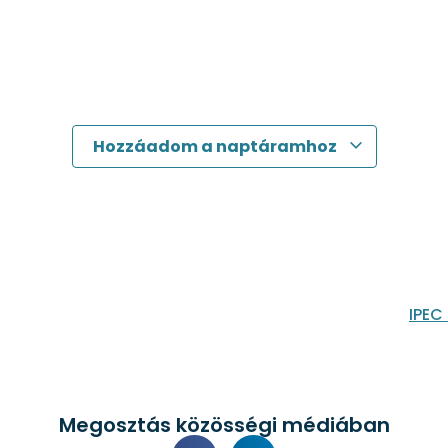
Hozzáadom a naptáramhoz
IPEC
Megosztás közösségi médiában