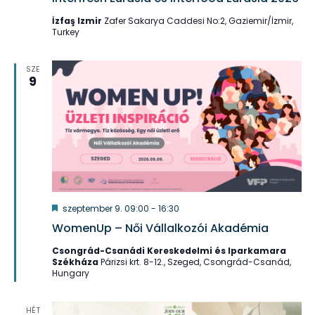
İzfaş Izmir
Zafer Sakarya Caddesi No:2, Gaziemir/İzmir,
Turkey
SZE
9
Kiemelt
szeptember 9. 09:00
-
16:30
WomenUp – Női Vállalkozói Akadémia
Csongrád-Csanádi Kereskedelmi és Iparkamara
Székháza
Párizsi krt. 8-12., Szeged, Csongrád-Csanád,
Hungary
HÉT