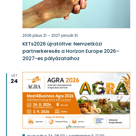
2026 július 21.
-
2027 január 31.
KETs2026 újratöltve: Nemzetközi
partnerkeresés a Horizon Europe 2026–
2027-es pályázataihoz
HÉT
24
Kiemelt
augusztus 24. 08:00
-
szeptember 3. 17:00