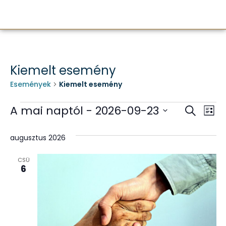
Kiemelt esemény
Események
Kiemelt esemény
Esem
E
A mai naptól
 - 
2026-09-23
Keresett k
Lista
Dátum
né
keres
kiválasztása.
augusztus 2026
na
és
CSÜ
nézet
6
válas