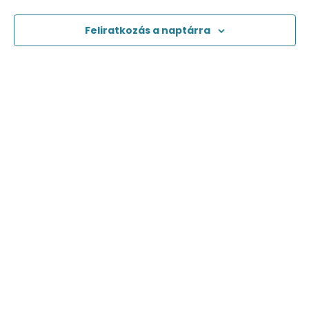
Feliratkozás a naptárra
Kapcsolat
Impresszum
Jogi nyilatkozat
Adatvédelmi nyilatkozat
Facebook
Oldaltérkép
Csongrád-Csanádi Kereskedelmi és Iparkamara – @2026