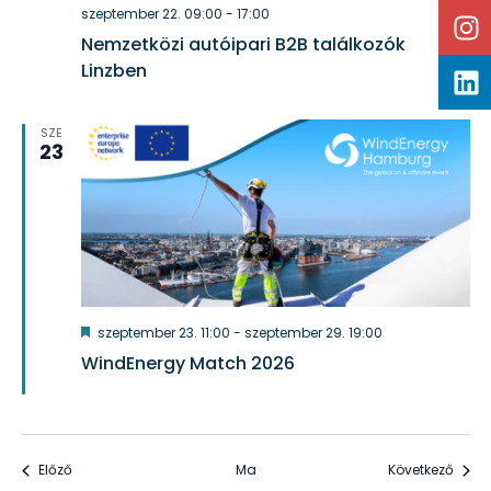
szeptember 22. 09:00
-
17:00
Nemzetközi autóipari B2B találkozók
Linzben
SZE
23
Kiemelt
szeptember 23. 11:00
-
szeptember 29. 19:00
WindEnergy Match 2026
Események
Esem
Előző
Ma
Következő