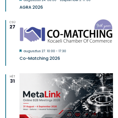
AGRA 2026
CSÜ
27
Kiemelt
augusztus 27. 10:00
-
17:30
Co-Matching 2026
HÉT
31