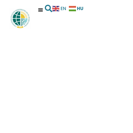
HU
EN