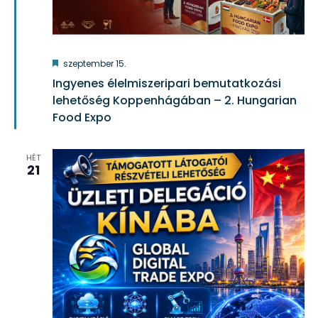
Kiemelt
szeptember 15.
Ingyenes élelmiszeripari bemutatkozási
lehetőség Koppenhágában – 2. Hungarian
Food Expo
HÉT
21