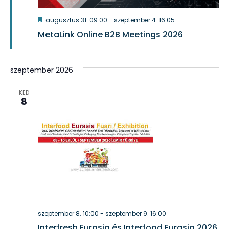
Kiemelt
augusztus 31. 09:00
-
szeptember 4. 16:05
MetaLink Online B2B Meetings 2026
szeptember 2026
KED
8
szeptember 8. 10:00
-
szeptember 9. 16:00
Interfresh Eurasia és Interfood Eurasia 2026