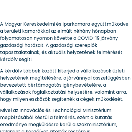
A Magyar Kereskedelmi és Iparkamara együttműködve
a területi kamarákkal az elmúlt néhány hónapban
folyamatosan nyomon követte a COVID-19 járvány
gazdasági hatásait. A gazdasági szereplők
tapasztalatainak, és aktuális helyzetének felmérését
kérdőív segíti.
A kérdőív többek között kiterjed a vállalkozások üzleti
helyzetének megítélésére, a járvánnyal összefüggésben
bevezetett bértámogatás igénybevételére, a
vállalkozások foglalkoztatási helyzetére, valamint arra,
hogy milyen eszközök segítenék a cégek működését.
Mivel az Innovációs és Technológiai Minisztérium
megbízásából készül a felmérés, ezért a kutatás
eredménye megküldésre kerül a szakminisztérium,
valamint a kérdőívet kitöltők részére is.