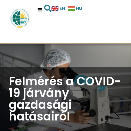
HU
EN
Felmérés a COVID-
19 járvány
gazdasági
hatásairól