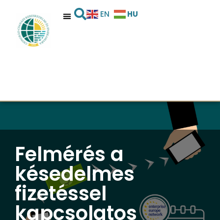
HU
EN
Felmérés a
késedelmes
fizetéssel
kapcsolatos