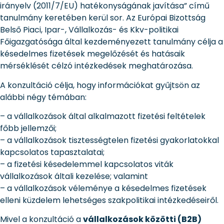
irányelv (2011/7/EU) hatékonyságának javítása” című
tanulmány keretében kerül sor. Az Európai Bizottság
Belső Piaci, Ipar-, Vállalkozás- és Kkv-politikai
Főigazgatósága által kezdeményezett tanulmány célja a
késedelmes fizetések megelőzését és hatásaik
mérséklését célzó intézkedések meghatározása.
A konzultáció célja, hogy információkat gyűjtsön az
alábbi négy témában:
– a vállalkozások által alkalmazott fizetési feltételek
főbb jellemzői;
– a vállalkozások tisztességtelen fizetési gyakorlatokkal
kapcsolatos tapasztalatai;
– a fizetési késedelemmel kapcsolatos viták
vállalkozások általi kezelése; valamint
– a vállalkozások véleménye a késedelmes fizetések
elleni küzdelem lehetséges szakpolitikai intézkedéseiről.
Mivel a konzultáció a
vállalkozások közötti (B2B)