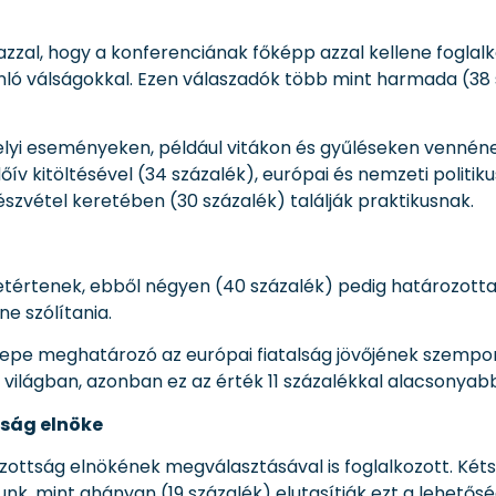
 azzal, hogy a konferenciának főképp azzal kellene fogla
nló válságokkal. Ezen válaszadók több mint harmada (38 
elyi eseményeken, például vitákon és gyűléseken vennének
dőív kitöltésével (34 százalék), európai és nemzeti poli
észvétel keretében (30 százalék) találják praktikusnak.
etértenek, ebből négyen (40 százalék) pedig határozotta
e szólítania.
repe meghatározó az európai fiatalság jövőjének szempon
s világban, azonban ez az érték 11 százalékkal alacsonya
tság elnöke
zottság elnökének megválasztásával is foglalkozott. Kétsz
atunk, mint ahányan (19 százalék) elutasítják ezt a lehet