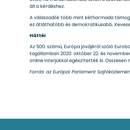
áll a kérdéshez.
A válaszadók több mint kétharmada támogatja
ez átláthatóbb és demokratikusabb. Kevese
Háttér
Az 500. számú, Európa jövőjéről szóló Euro
tagállamban 2020. október 22. és november 2
online interjúkkal egészítették ki. Összesen 
Forrás: az Európai Parlament Sajtóközlemén