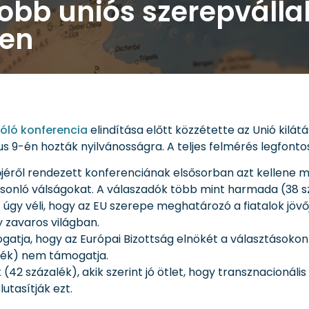
obb uniós szerepválla
ben
zóló konferencia
elindítása előtt közzétette az Unió kilá
us 9-én hozták nyilvánosságra. A teljes felmérés legfon
vőjéről rendezett konferenciának elsősorban azt kellene
sonló válságokat. A válaszadók több mint harmada (38 s
úgy véli, hogy az EU szerepe meghatározó a fiatalok jöv
y zavaros világban.
ja, hogy az Európai Bizottság elnökét a választásokon in
alék) nem támogatja.
42 százalék), akik szerint jó ötlet, hogy transznacionáli
utasítják ezt.