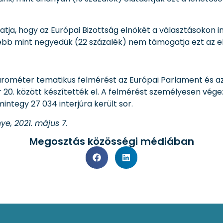
, hogy az Európai Bizottság elnökét a választásokon indu
bb mint negyedük (22 százalék) nem támogatja ezt az el
barométer tematikus felmérést az Európai Parlament és a
0. között készítették el. A felmérést személyesen végez
mintegy 27 034 interjúra került sor.
ye, 2021. május 7.
Megosztás közösségi médiában