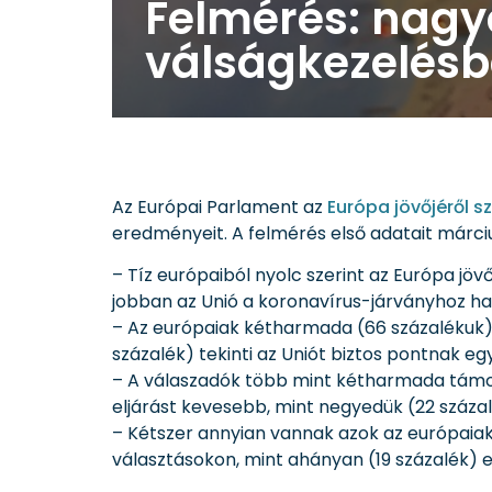
Felmérés: nagy
válságkezelés
Az Európai Parlament az
Európa jövőjéről s
eredményeit. A felmérés első adatait márci
– Tíz európaiból nyolc szerint az Európa jö
jobban az Unió a koronavírus-járványhoz ha
– Az európaiak kétharmada (66 százalékuk) 
százalék) tekinti az Uniót biztos pontnak eg
– A válaszadók több mint kétharmada támogat
eljárást kevesebb, mint negyedük (22 száz
– Kétszer annyian vannak azok az európaiak (
választásokon, mint ahányan (19 százalék) el