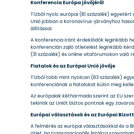
Konferencia Európa jövőjéről
Tízből nyolc európai (81 százalék) egyetért
Unió jobban a koronavírus-járványhoz haso
állítással.
A konferencia iránt érdeklődők leginkább h
konferencián zajló ötletelést leginkább kér
(31 százalék) és online vitafórumokon való r
Fiatalok és az Európai Unió jövője
Tízből több mint nyolcan (83 százalék) egy
konferenciának a fiatalokat külön meg kellen
Az európaiak kétharmada szerint az EU sze
tekintik az Uniót biztos pontnak egy zavaro
Európai választások és az Európai Bizot
A felmérés az európai választásokkal és a Bi
ötlet, ha transznacionális listákra szavazh