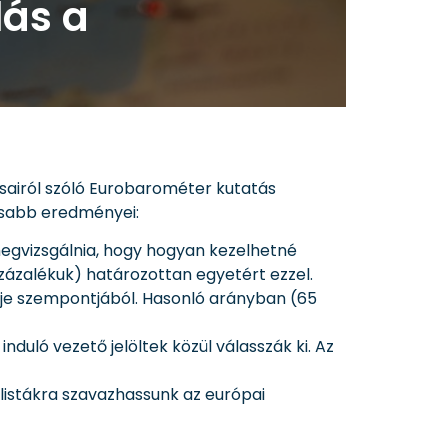
lás a
tásairól szóló Eurobarométer kutatás
tosabb eredményei:
 megvizsgálnia, hogy hogyan kezelhetné
zázalékuk) határozottan egyetért ezzel.
ője szempontjából. Hasonló arányban (65
duló vezető jelöltek közül válasszák ki. Az
s listákra szavazhassunk az európai