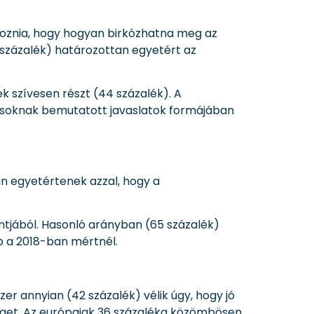
lkoznia, hogy hogyan birkózhatna meg az
százalék) határozottan egyetért az
 szívesen részt (44 százalék). A
tikusoknak bemutatott javaslatok formájában
n egyetértenek azzal, hogy a
tjából. Hasonló arányban (65 százalék)
bb a 2018-ban mértnél.
er annyian (42 százalék) vélik úgy, hogy jó
őséget. Az európaiak 36 százaléka közömbösen