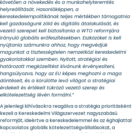
követően a növekedés és a munkahelyteremtés
helyreállítását. Hasonlóképpen, a
kereskedelempolitikának teljes mértékben támogatnia
kell gazdaságunk zöld és digitális átalakulását, és
vezető szerepet kell biztosítania a WTO reformjára
irányuló globális erőfeszítésekben. Eszközöket is kell
nyújtania számunkra ahhoz, hogy megvédjük
magunkat a tisztességtelen nemzetközi kereskedelmi
gyakorlatokkal szemben. Nyitott, stratégiai és
határozott megközelítést kívánunk érvényesíteni,
hangsúlyozva, hogy az EU képes meghozni a maga
döntéseit, és a körülötte levő világot a stratégiai
érdekeit és értékeit tükröző vezető szerep és
elkötelezettség lévén formálni.”
A jelenlegi kihívásokra reagálva a stratégia prioritásként
kezeli a Kereskedelmi Világszervezet nagyszabású
reformját, ideértve a kereskedelemmel és az éghajlattal
kapcsolatos globális kötelezettségvállalásokat, a