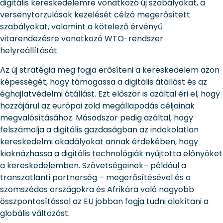
digitális kereskedelemre vonatkozó új szabályokat, a
versenytorzulások kezelését célzó megerősített
szabályokat, valamint a kötelező érvényű
vitarendezésre vonatkozó WTO-rendszer
helyreállítását.
Az új stratégia meg fogja erősíteni a kereskedelem azon
képességét, hogy támogassa a digitális átállást és az
éghajlatvédelmi átállást. Ezt először is azáltal éri el, hogy
hozzájárul az európai zöld megállapodás céljainak
megvalósításához. Másodszor pedig azáltal, hogy
felszámolja a digitális gazdaságban az indokolatlan
kereskedelmi akadályokat annak érdekében, hogy
kiaknázhassa a digitális technológiák nyújtotta előnyöket
a kereskedelemben. Szövetségeinek– például a
transzatlanti partnerség – megerősítésével és a
szomszédos országokra és Afrikára való nagyobb
összpontosítással az EU jobban fogja tudni alakítani a
globális változást.