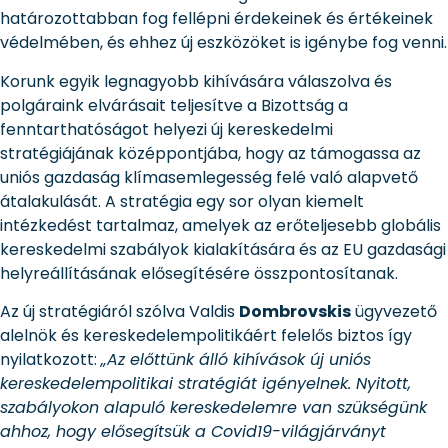
határozottabban fog fellépni érdekeinek és értékeinek
védelmében, és ehhez új eszközöket is igénybe fog venni.
Korunk egyik legnagyobb kihívására válaszolva és
polgáraink elvárásait teljesítve a Bizottság a
fenntarthatóságot helyezi új kereskedelmi
stratégiájának középpontjába, hogy az támogassa az
uniós gazdaság klímasemlegesség felé való alapvető
átalakulását. A stratégia egy sor olyan kiemelt
intézkedést tartalmaz, amelyek az erőteljesebb globális
kereskedelmi szabályok kialakítására és az EU gazdasági
helyreállításának elősegítésére összpontosítanak.
Az új stratégiáról szólva Valdis
Dombrovskis
ügyvezető
alelnök és kereskedelempolitikáért felelős biztos így
nyilatkozott:
„Az előttünk álló kihívások új uniós
kereskedelempolitikai stratégiát igényelnek. Nyitott,
szabályokon alapuló kereskedelemre van szükségünk
ahhoz, hogy elősegítsük a Covid19-világjárványt