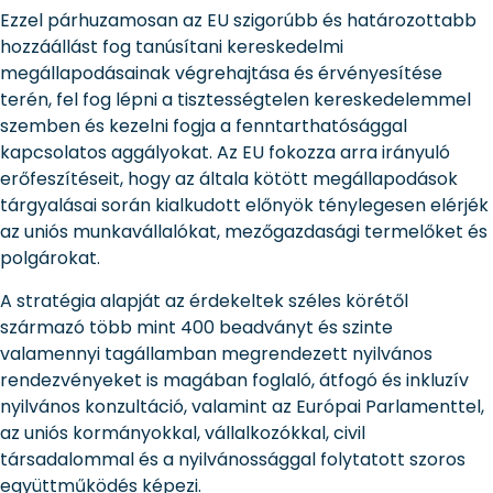
Ezzel párhuzamosan az EU szigorúbb és határozottabb
hozzáállást fog tanúsítani kereskedelmi
megállapodásainak végrehajtása és érvényesítése
terén, fel fog lépni a tisztességtelen kereskedelemmel
szemben és kezelni fogja a fenntarthatósággal
kapcsolatos aggályokat. Az EU fokozza arra irányuló
erőfeszítéseit, hogy az általa kötött megállapodások
tárgyalásai során kialkudott előnyök ténylegesen elérjék
az uniós munkavállalókat, mezőgazdasági termelőket és
polgárokat.
A stratégia alapját az érdekeltek széles körétől
származó több mint 400 beadványt és szinte
valamennyi tagállamban megrendezett nyilvános
rendezvényeket is magában foglaló, átfogó és inkluzív
nyilvános konzultáció, valamint az Európai Parlamenttel,
az uniós kormányokkal, vállalkozókkal, civil
társadalommal és a nyilvánossággal folytatott szoros
együttműködés képezi.