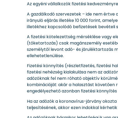
Az egyéni vállalkozók fizetési kedvezményre 
A gazdálkodó szervezetek – ide nem értve a
irányuló eljárás illetéke 10 000 forint, ame
illetékhez kapcsolódó befizetések bevételi 
A fizetési kötelezettség mérséklése vagy e
(tőketartozás) csak magánszemély esetében
személytől levont adó- és járuléktartozás
ellehetetlenülése.
Fizetési könnyítés (részletfizetés, fizetési
fizetési nehézség kialakulása nem az adózó
adózóknak fel nem róható objektív körülmény
kombinációját: akár a halasztást követően
engedélyezhető azonban fizetési könnyítés a
Ha az adózók a koronavírus-járvány okozta 
teljesítésének, akkor ezen indokkal kérheti
Az adózóknak bármikor lehetőségük van arra,