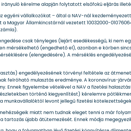
irányuló kérelme alapján folytatott elsőfokú eljárás ille
z egyéni vállalkozókat – által a NAV-nál kezdeményezett
lyet a Magyar Államkincstárnál vezetett 10032000-01076064
számla).
lengedése csak tényleges (lejárt esedékességű, ki nem e
 mérsékelhető (engedhető el), azonban e körben sincs l
 mérséklésére (elengedésére). A mérséklés engedélyezésé
 halasztás) engedélyezésének törvényi feltétele az átmenet
nak felróható mulasztás eredménye. A koronavírus-járvány
. Ennek figyelembe vételével a NAV a fizetési halasztást,
 részletekben történő kiegyenlítést) kérelemre pótlékme
 munkavállalóktól levont jellegű fizetési kötelezettségek
nehézségeik miatt nem tudnak eleget tenni a már folyam
k a tartozás újabb átütemezését. Ennek módja megegyezik 
 hogy a folyamatban lévő fizetési könnyítésre díjmentes