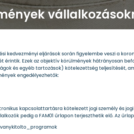
zmények vállalkozáso
ési kedvezményi eljárások során figyelembe veszi a koron
 érintik. Ezek az objektív körülmények hátrányosan befol
rságok és egyéb tartozások) kötelezettség teljesítését, a
zmények engedélyezhetők:
tronikus kapcsolattartásra kötelezett jogi személy és jo
alkozók pedig a FAM01 űrlapon terjeszthetik elő. Az űrlap
atvanykitolto_programok