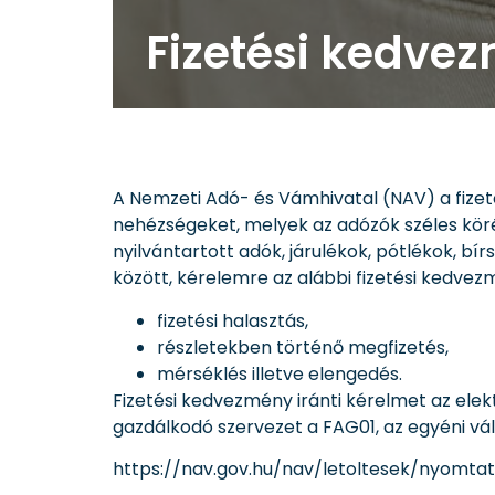
Fizetési kedve
A Nemzeti Adó- és Vámhivatal (NAV) a fizet
nehézségeket, melyek az adózók széles körét
nyilvántartott adók, járulékok, pótlékok, bí
között, kérelemre az alábbi fizetési kedve
fizetési halasztás,
részletekben történő megfizetés,
mérséklés illetve elengedés.
Fizetési kedvezmény iránti kérelmet az elek
gazdálkodó szervezet a FAG01, az egyéni váll
https://nav.gov.hu/nav/letoltesek/nyomt