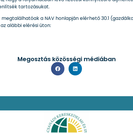
nlítsék tartozásukat.
i megtalálhatóak a NAV honlapján elérhető 30.1 (gazdálko
z alábbi elérési úton:
Megosztás közösségi médiában