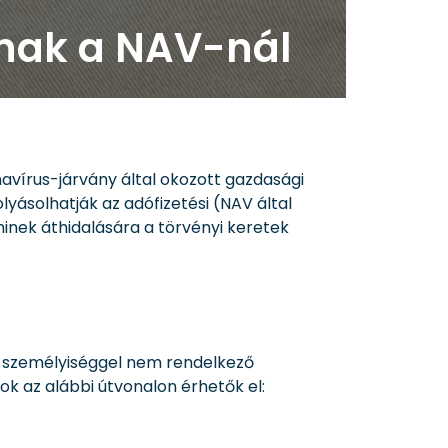
knak a NAV-nál
avírus-járvány által okozott gazdasági
yásolhatják az adófizetési (NAV által
minek áthidalására a törvényi keretek
gi személyiséggel nem rendelkező
ok az alábbi útvonalon érhetők el: