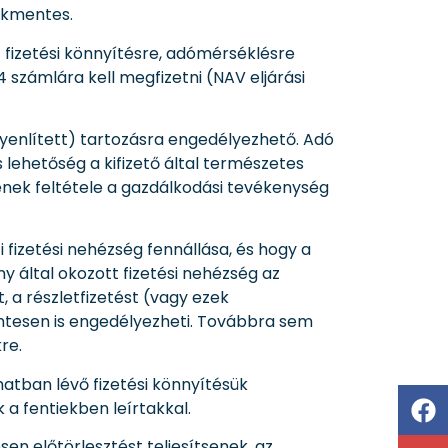
tékmentes.
 fizetési könnyítésre, adómérséklésre
 számlára kell megfizetni (NAV eljárási
gyenlített) tartozásra engedélyezhető. Adó
ehetőség a kifizető által természetes
nek feltétele a gazdálkodási tevékenység
i fizetési nehézség fennállása, és hogy a
 által okozott fizetési nehézség az
 a részletfizetést (vagy ezek
ntesen is engedélyezheti. Továbbra sem
re.
atban lévő fizetési könnyítésük
a fentiekben leírtakkal.
en előtörlesztést teljesítsenek, az