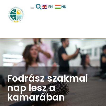
HU
EN
Fodrász szakmai
nap lesz a
kamarában