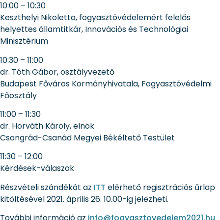
10:00 – 10:30
Keszthelyi Nikoletta, fogyasztóvédelemért felelős
helyettes államtitkár, Innovációs és Technológiai
Minisztérium
10:30 – 11:00
dr. Tóth Gábor, osztályvezető
Budapest Főváros Kormányhivatala, Fogyasztóvédelmi
Főosztály
11:00 – 11:30
dr. Horváth Károly, elnök
Csongrád-Csanád Megyei Békéltető Testület
11:30 – 12:00
Kérdések-válaszok
Részvételi szándékát az
ITT
elérhető regisztrációs űrlap
kitöltésével 2021. április 26. 10.00-ig jelezheti.
További információ az
info@fogyasztovedelem2021.hu