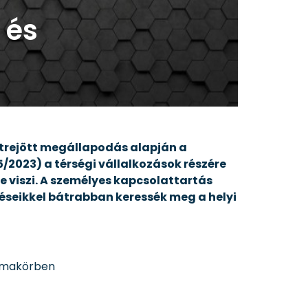
 és
trejött megállapodás alapján a
2023) a térségi vállalkozások részére
e viszi. A személyes kapcsolattartás
déseikkel bátrabban keressék meg a helyi
makörben