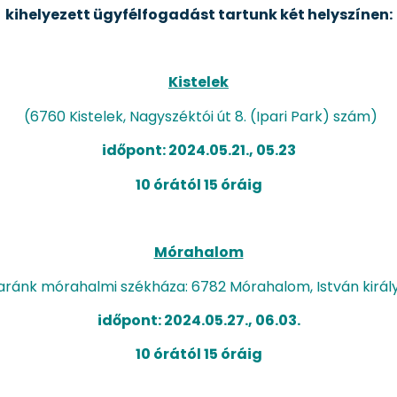
kihelyezett ügyfélfogadást tartunk két helyszínen:
Kistelek
(6760 Kistelek, Nagyszéktói út 8. (Ipari Park) szám)
időpont: 2024.05.21., 05.23
10 órától 15 óráig
Mórahalom
ránk mórahalmi székháza: 6782 Mórahalom, István király ú
időpont: 2024.05.27., 06.03.
10 órától 15 óráig