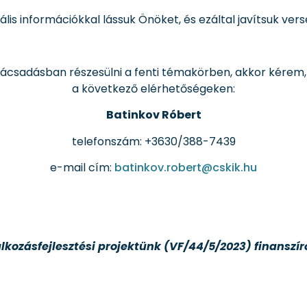
ális információkkal lássuk Önöket, és ezáltal javítsuk ve
csadásban részesülni a fenti témakörben, akkor kérem,
a következő elérhetőségeken:
Batinkov Róbert
telefonszám: +3630/388-7439
e-mail cím:
batinkov.robert@cskik.hu
kozásfejlesztési projektünk (VF/44/5/2023) finanszír