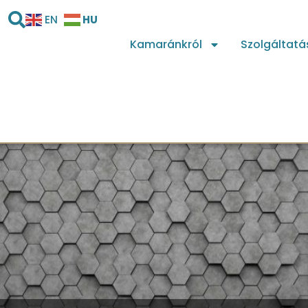
HU
EN
Kamaránkról
Szolgáltatá