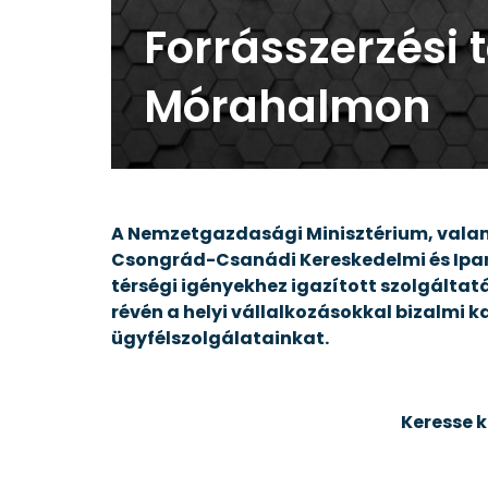
Forrásszerzési 
Mórahalmon
A Nemzetgazdasági Minisztérium, valam
Csongrád-Csanádi Kereskedelmi és Ipark
térségi igényekhez igazított szolgáltat
révén a helyi vállalkozásokkal bizalmi 
ügyfélszolgálatainkat.
Keresse 