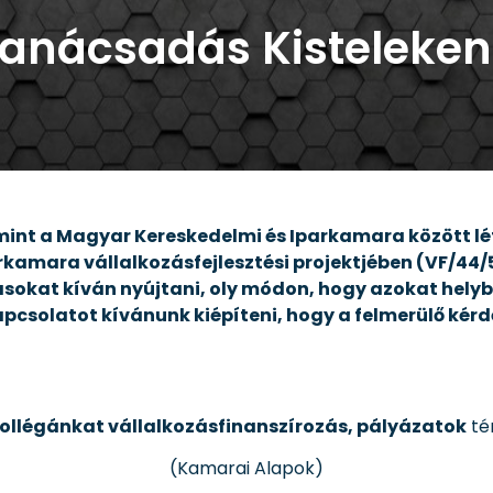
tanácsadás Kisteleken
int a Magyar Kereskedelmi és Iparkamara között lé
amara vállalkozásfejlesztési projektjében (VF/44/5/
ásokat kíván nyújtani, oly módon, hogy azokat helyb
kapcsolatot kívánunk kiépíteni, hogy a felmerülő kér
kollégánkat vállalkozásfinanszírozás, pályázatok
té
(Kamarai Alapok)