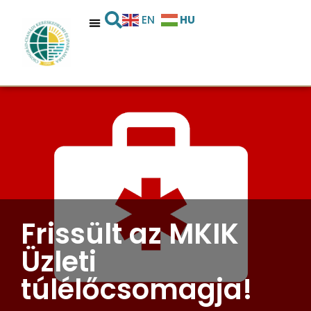
HU
EN
Frissült az MKIK
Üzleti
túlélőcsomagja!