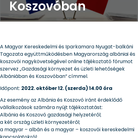
Koszovóban
A Magyar Kereskedelmi és Iparkamara Nyugat-balkáni
Tagozata együttműködésben Magyarország albániai és
koszovói nagykövetségével online tájékoztató fórumot
szervez „Gazdasági környezet és üzleti lehetőségek
Albániában és Koszovóban” címmel.
Időpont:
2022. október 12. (szerda) 14.00 óra
Az esemény az Albánia és Koszovó iránt érdeklődő
vállalkozások számára nyújt tájékoztatást:
Albánia és Koszovó gazdasági helyzetéről;
a két ország üzleti környezetéről;
a magyar – albán és a magyar – koszovói kereskedelmi
kapcsolatokról;