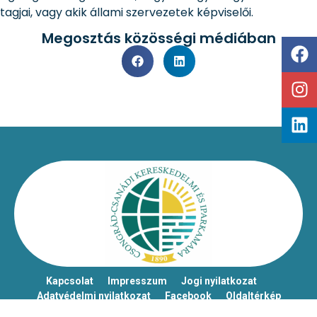
tagjai, vagy akik állami szervezetek képviselői.
Megosztás közösségi médiában
Kapcsolat
Impresszum
Jogi nyilatkozat
Adatvédelmi nyilatkozat
Facebook
Oldaltérkép
Csongrád-Csanádi Kereskedelmi és Iparkamara – @2026