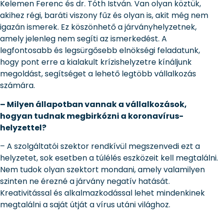
Kelemen Ferenc és dr. Tóth István. Van olyan köztük,
akihez régi, baráti viszony fűz és olyan is, akit még nem
igazán ismerek. Ez köszönhető a járványhelyzetnek,
amely jelenleg nem segíti az ismerkedést. A
legfontosabb és legsürgősebb elnökségi feladatunk,
hogy pont erre a kialakult krízishelyzetre kínáljunk
megoldást, segítséget a lehető legtöbb vállalkozás
számára.
– Milyen állapotban vannak a vállalkozások,
hogyan tudnak megbirkózni a koronavírus-
helyzettel?
– A szolgáltatói szektor rendkívül megszenvedi ezt a
helyzetet, sok esetben a túlélés eszközeit kell megtalálni.
Nem tudok olyan szektort mondani, amely valamilyen
szinten ne érezné a járvány negatív hatását.
Kreativitással és alkalmazkodással lehet mindenkinek
megtalálni a saját útját a vírus utáni világhoz.