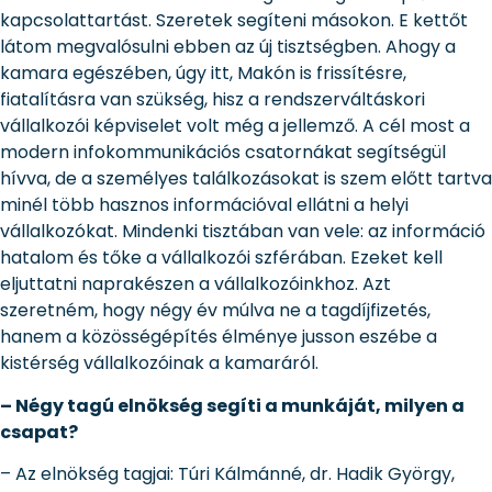
kapcsolattartást. Szeretek segíteni másokon. E kettőt
látom megvalósulni ebben az új tisztségben. Ahogy a
kamara egészében, úgy itt, Makón is frissítésre,
fiatalításra van szükség, hisz a rendszerváltáskori
vállalkozói képviselet volt még a jellemző. A cél most a
modern infokommunikációs csatornákat segítségül
hívva, de a személyes találkozásokat is szem előtt tartva
minél több hasznos információval ellátni a helyi
vállalkozókat. Mindenki tisztában van vele: az információ
hatalom és tőke a vállalkozói szférában. Ezeket kell
eljuttatni naprakészen a vállalkozóinkhoz. Azt
szeretném, hogy négy év múlva ne a tagdíjfizetés,
hanem a közösségépítés élménye jusson eszébe a
kistérség vállalkozóinak a kamaráról.
– Négy tagú elnökség segíti a munkáját, milyen a
csapat?
– Az elnökség tagjai: Túri Kálmánné, dr. Hadik György,