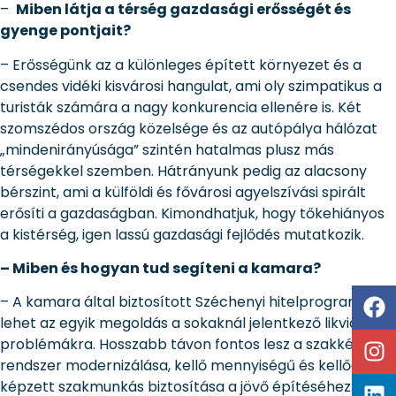
–
Miben látja a térség gazdasági erősségét és
gyenge pontjait?
– Erősségünk az a különleges épített környezet és a
csendes vidéki kisvárosi hangulat, ami oly szimpatikus a
turisták számára a nagy konkurencia ellenére is. Két
szomszédos ország közelsége és az autópálya hálózat
„mindenirányúsága” szintén hatalmas plusz más
térségekkel szemben. Hátrányunk pedig az alacsony
bérszint, ami a külföldi és fővárosi agyelszívási spirált
erősíti a gazdaságban. Kimondhatjuk, hogy tőkehiányos
a kistérség, igen lassú gazdasági fejlődés mutatkozik.
– Miben és hogyan tud segíteni a kamara?
– A kamara által biztosított Széchenyi hitelprogram
lehet az egyik megoldás a sokaknál jelentkező likviditási
problémákra. Hosszabb távon fontos lesz a szakképzési
rendszer modernizálása, kellő mennyiségű és kellően
képzett szakmunkás biztosítása a jövő építéséhez. Még