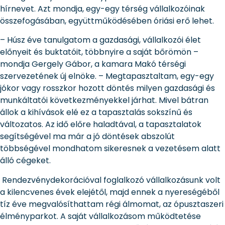
hírnevet. Azt mondja, egy-egy térség vállalkozóinak
összefogásában, együttműködésében óriási erő lehet.
– Húsz éve tanulgatom a gazdasági, vállalkozói élet
előnyeit és buktatóit, többnyire a saját bőrömön –
mondja Gergely Gábor, a kamara Makó térségi
szervezetének új elnöke. – Megtapasztaltam, egy-egy
jókor vagy rosszkor hozott döntés milyen gazdasági és
munkáltatói következményekkel járhat. Mivel bátran
állok a kihívások elé ez a tapasztalás sokszínű és
változatos. Az idő előre haladtával, a tapasztalatok
segítségével ma már a jó döntések abszolút
többségével mondhatom sikeresnek a vezetésem alatt
álló cégeket.
Rendezvénydekorációval foglalkozó vállalkozásunk volt
a kilencvenes évek elejétől, majd ennek a nyereségéből
tíz éve megvalósíthattam régi álmomat, az ópusztaszeri
élményparkot. A saját vállalkozásom működtetése