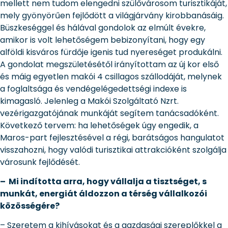
mellett nem tudom elengedni szülővárosom turisztikáját,
mely gyönyörűen fejlődött a világjárvány kirobbanásáig.
Büszkeséggel és hálával gondolok az elmúlt évekre,
amikor is volt lehetőségem bebizonyítani, hogy egy
alföldi kisváros fürdője igenis tud nyereséget produkálni.
A gondolat megszületésétől irányítottam az új kor első
és máig egyetlen makói 4 csillagos szállodáját, melynek
a foglaltsága és vendégelégedettségi indexe is
kimagasló. Jelenleg a Makói Szolgáltató Nzrt.
vezérigazgatójának munkáját segítem tanácsadóként.
Következő tervem: ha lehetőségek úgy engedik, a
Maros-part fejlesztésével a régi, barátságos hangulatot
visszahozni, hogy valódi turisztikai attrakcióként szolgálja
városunk fejlődését.
– Mi indította arra, hogy vállalja a tisztséget, s
munkát, energiát áldozzon a térség vállalkozói
közösségére?
– Szeretem a kihívásokat és a gazdasági szereplőkkel a