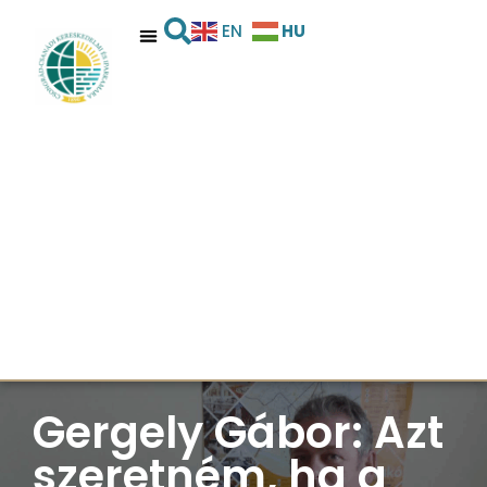
HU
EN
Gergely Gábor: Azt
szeretném, ha a