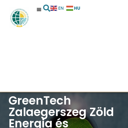
HU
EN
GreenTech
Zalaegerszeg Zöld
Energia és