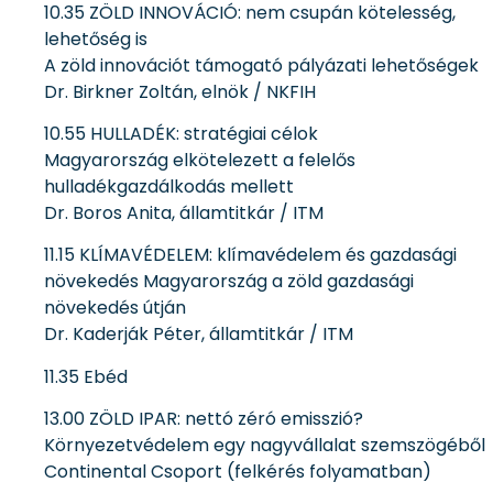
10.35 ZÖLD INNOVÁCIÓ: nem csupán kötelesség,
lehetőség is
A zöld innovációt támogató pályázati lehetőségek
Dr. Birkner Zoltán, elnök / NKFIH
10.55 HULLADÉK: stratégiai célok
Magyarország elkötelezett a felelős
hulladékgazdálkodás mellett
Dr. Boros Anita, államtitkár / ITM
11.15 KLÍMAVÉDELEM: klímavédelem és gazdasági
növekedés Magyarország a zöld gazdasági
növekedés útján
Dr. Kaderják Péter, államtitkár / ITM
11.35 Ebéd
13.00 ZÖLD IPAR: nettó zéró emisszió?
Környezetvédelem egy nagyvállalat szemszögéből
Continental Csoport (felkérés folyamatban)