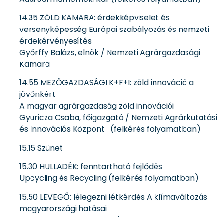
14.35 ZÖLD KAMARA: érdekképviselet és
versenyképesség Európai szabályozás és nemzeti
érdekérvényesítés
Győrffy Balázs, elnök / Nemzeti Agrárgazdasági
Kamara
14.55 MEZŐGAZDASÁGI K+F+I: zöld innováció a
jövőnkért
A magyar agrárgazdaság zöld innovációi
Gyuricza Csaba, főigazgató / Nemzeti Agrárkutatási
és Innovációs Központ (felkérés folyamatban)
15.15 Szünet
15.30 HULLADÉK: fenntartható fejlődés
Upcycling és Recycling (felkérés folyamatban)
15.50 LEVEGŐ: lélegezni létkérdés A klímaváltozás
magyarországi hatásai