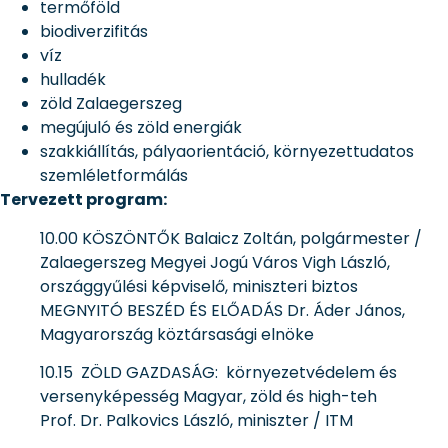
termőföld
biodiverzifitás
víz
hulladék
zöld Zalaegerszeg
megújuló és zöld energiák
szakkiállítás, pályaorientáció, környezettudatos
szemléletformálás
Tervezett program:
10.00 KÖSZÖNTŐK Balaicz Zoltán, polgármester /
Zalaegerszeg Megyei Jogú Város Vigh László,
országgyűlési képviselő, miniszteri biztos
MEGNYITÓ BESZÉD ÉS ELŐADÁS Dr. Áder János,
Magyarország köztársasági elnöke
10.15 ZÖLD GAZDASÁG: környezetvédelem és
versenyképesség Magyar, zöld és high-teh
Prof. Dr. Palkovics László, miniszter / ITM