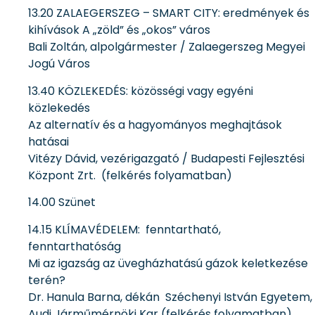
13.20 ZALAEGERSZEG – SMART CITY: eredmények és
kihívások A „zöld” és „okos” város
Bali Zoltán, alpolgármester / Zalaegerszeg Megyei
Jogú Város
13.40 KÖZLEKEDÉS: közösségi vagy egyéni
közlekedés
Az alternatív és a hagyományos meghajtások
hatásai
Vitézy Dávid, vezérigazgató / Budapesti Fejlesztési
Központ Zrt. (felkérés folyamatban)
14.00 Szünet
14.15 KLÍMAVÉDELEM: fenntartható,
fenntarthatóság
Mi az igazság az üvegházhatású gázok keletkezése
terén?
Dr. Hanula Barna, dékán Széchenyi István Egyetem,
Audi Járműmérnöki Kar (felkérés folyamatban)