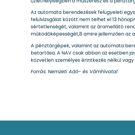
üzlethelyiségben a műszerész és a pénztárg
Az automata berendezések felügyeleti egysé
felülvizsgálat között nem telhet el 13 hónapn
sértetlenségét, valamint az áramellátó rend
működőképességét,8 amire jellemzően az aut
A pénztárgépek, valamint az automata beren
betartása. A NAV csak abban az esetben java
közvetlen személyes érintkezés nélkül vagy
Forrás: Nemzeti Adó- és Vámhivatal