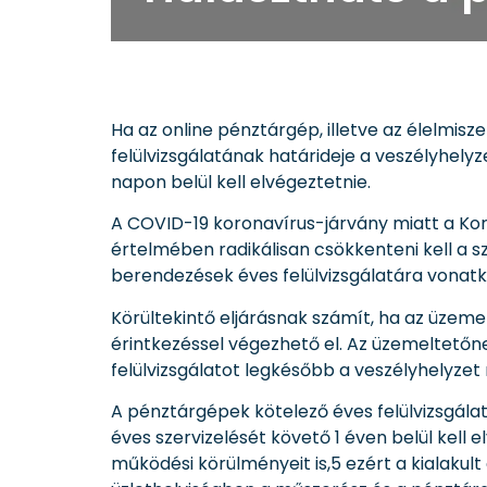
Ha az online pénztárgép, illetve az élelmi
felülvizsgálatának határideje a veszélyhelyz
napon belül kell elvégeztetnie.
A COVID-19 koronavírus-járvány miatt a Kor
értelmében radikálisan csökkenteni kell a
berendezések éves felülvizsgálatára vonatk
Körültekintő eljárásnak számít, ha az üzemel
érintkezéssel végezhető el. Az üzemeltetőn
felülvizsgálatot legkésőbb a veszélyhelyzet
A pénztárgépek kötelező éves felülvizsgálat
éves szervizelését követő 1 éven belül kell 
működési körülményeit is,5 ezért a kialakult