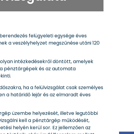
 berendezés felügyeleti egysége éves
etőnek a veszélyhelyzet megszűnése utáni 120
 olyan intézkedésekről döntött, amelyek
V a pénztárgépek és az automata
inti.
időszakra, ha a felülvizsgálat csak személyes
n a határidő lejár és az elmaradt éves
árgép üzembe helyezését, illetve legutóbbi
 vizsgálni kell a pénztárgép működését,
etési helyén kerül sor. Ez jellemzően az