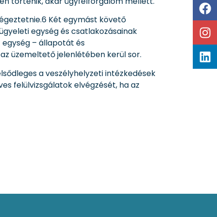
n történik, akár ügyfélforgalom mellett.
végeztetnie.6 Két egymást követő
felügyeleti egység és csatlakozásainak
z egység – állapotát és
az üzemeltető jelenlétében kerül sor.
lsődleges a veszélyhelyzeti intézkedések
es felülvizsgálatok elvégzését, ha az