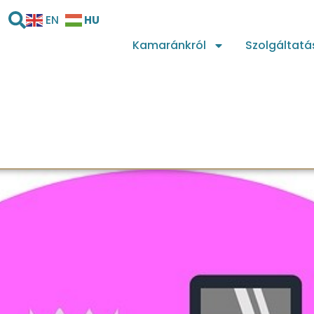
HU
EN
Kamaránkról
Szolgáltatá