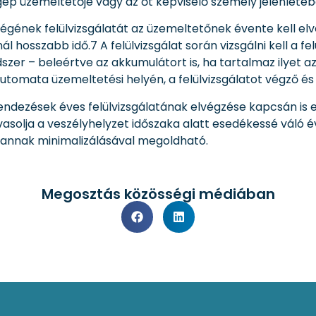
ép üzemeltetője vagy az őt képviselő személy jelenlétébe
gének felülvizsgálatát az üzemeltetőnek évente kell el
ál hosszabb idő.7 A felülvizsgálat során vizsgálni kell a 
szer – beleértve az akkumulátort is, ha tartalmaz ilyet a
omata üzemeltetési helyén, a felülvizsgálatot végző és 
dezések éves felülvizsgálatának elvégzése kapcsán is e
solja a veszélyhelyzet időszaka alatt esedékessé váló év
 annak minimalizálásával megoldható.
Megosztás közösségi médiában