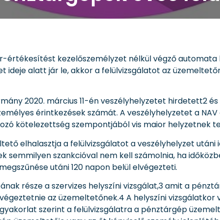
szer-értékesítést kezelőszemélyzet nélkül végző automata
et ideje alatt jár le, akkor a felülvizsgálatot az üzemelt
mány 2020. március 11-én veszélyhelyzetet hirdetett2 és
 személyes érintkezések számát. A veszélyhelyzetet a NA
ozó kötelezettség szempontjából vis maior helyzetnek tek
tető elhalasztja a felülvizsgálatot a veszélyhelyzet utáni 
ek semmilyen szankcióval nem kell számolnia, ha időközbe
 megszűnése utáni 120 napon belül elvégezteti.
ának része a szervizes helyszíni vizsgálat,3 amit a pénzt
elvégeztetnie az üzemeltetőnek.4 A helyszíni vizsgálatkor
 gyakorlat szerint a felülvizsgálatra a pénztárgép üzemelt