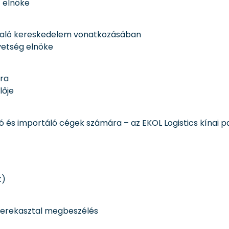
t elnöke
l való kereskedelem vonatkozásában
övetség elnöke
gra
elője
ó és importáló cégek számára – az EKOL Logistics kínai 
t)
 kerekasztal megbeszélés