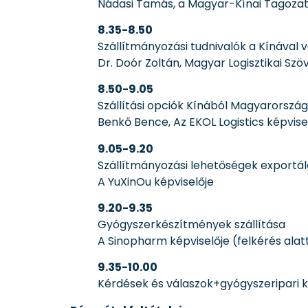
Nádasi Tamás, a Magyar-Kínai Tagoza
8.35-8.50
Szállítmányozási tudnivalók a Kínáva
Dr. Doór Zoltán, Magyar Logisztikai Sz
8.50-9.05
Szállítási opciók Kínából Magyarorszá
Benkő Bence, Az EKOL Logistics képvis
9.05-9.20
Szállítmányozási lehetőségek exportál
A YuXinOu képviselője
9.20-9.35
Gyógyszerkészítmények szállítása
A Sinopharm képviselője (felkérés alat
9.35-10.00
Kérdések és válaszok+gyógyszeripari