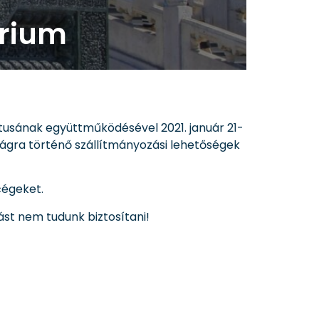
árium
usának együttműködésével 2021. január 21-
zágra történő szállítmányozási lehetőségek
cégeket.
ást nem tudunk biztosítani!