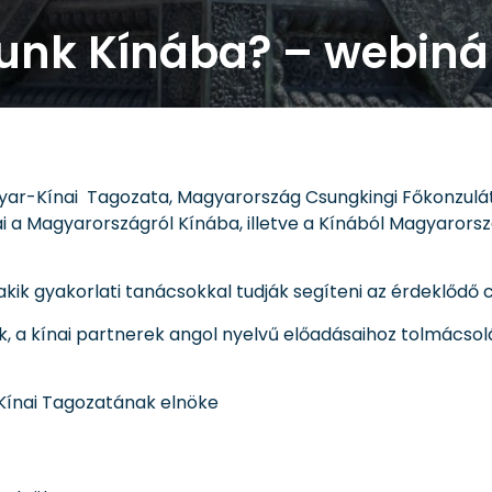
sunk Kínába? – webin
ar-Kínai Tagozata, Magyarország Csungkingi Főkonzulát
 a Magyarországról Kínába, illetve a Kínából Magyarors
 akik gyakorlati tanácsokkal tudják segíteni az érdeklődő 
k, a kínai partnerek angol nyelvű előadásaihoz tolmácsol
Kínai Tagozatának elnöke