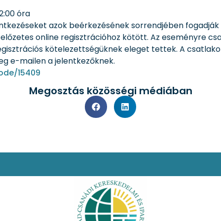
 12:00 óra
lentkezéseket azok beérkezésének sorrendjében fogadják
előzetes online regisztrációhoz kötött. Az eseményre csa
gisztrációs kötelezettségüknek eleget tettek. A csatlak
meg e-mailen a jelentkezőknek.
node/15409
Megosztás közösségi médiában