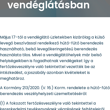
vendéglátásban
Május 17-től a vendéglátó üzletekben kizárólag a külső
levegő beszívással rendelkező hűtő-fűtő berendezés
használható, belső levegőkeringetésű berendezés
használata tilos. Mivel a vendéglátóhelyek már belső
helyiségeikben is fogadhatnak vendégeket így a
fertőzésveszélyre való tekintettel vezették be az
intézkedést, a joszabály azonban kivételeket is
meghatároz.
A Kormány 213/2020. (V. 16.) Korm. rendelete a hűtő-fűtő
berendezés veszélyhelyzeti üzemeltetéséről:
(1) A fokozott fertőzésveszélyre való tekintettel a
kereskedelmi tevékenységek végzésének feltételeiről