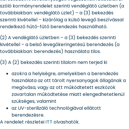
szóló kormányrendelet szerinti vendéglátó üzletben (a
továbbiakban: vendéglátó üzlet) – a (3) bekezdés
szerinti kivétellel – kizárólag a külső levegő beszívással
rendelkező hűtő-fűtő berendezés használható.
(2) A vendéglátó üzletben – a (3) bekezdés szerinti
kivétellel – a belső levegőkeringetésű berendezés (a
továbbiakban: berendezés) használata tilos.
(3) A (2) bekezdés szerinti tilalom nem terjed ki
azokra a helyiségre, amelyekben a berendezés
használata az ott tárolt nyersanyagok állagának a
megóvása, vagy az ott működtetett eszközök
zavartalan működtetése miatt elengedhetetlenül
szükséges, valamint
az UV-sterilizáló technológiával ellátott
berendezésre.
A rendelet részletei
ITT
olvashatók.