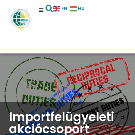
HU
EN
Importfelügyeleti
akciócsoport