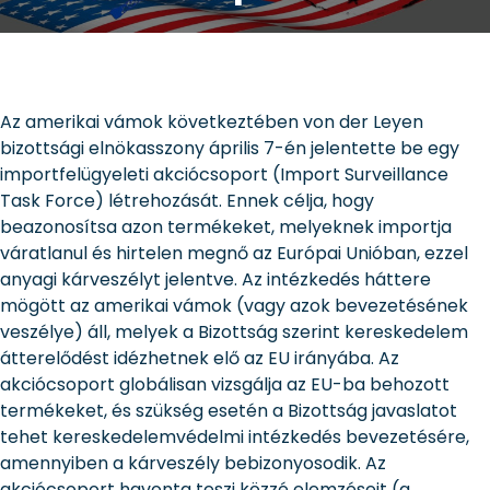
Az amerikai vámok következtében von der Leyen
bizottsági elnökasszony április 7-én jelentette be egy
importfelügyeleti akciócsoport (Import Surveillance
Task Force) létrehozását. Ennek célja, hogy
beazonosítsa azon termékeket, melyeknek importja
váratlanul és hirtelen megnő az Európai Unióban, ezzel
anyagi kárveszélyt jelentve. Az intézkedés háttere
mögött az amerikai vámok (vagy azok bevezetésének
veszélye) áll, melyek a Bizottság szerint kereskedelem
átterelődést idézhetnek elő az EU irányába. Az
akciócsoport globálisan vizsgálja az EU-ba behozott
termékeket, és szükség esetén a Bizottság javaslatot
tehet kereskedelemvédelmi intézkedés bevezetésére,
amennyiben a kárveszély bebizonyosodik. Az
akciócsoport havonta teszi közzé elemzéseit (a