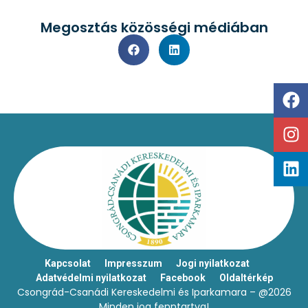
Megosztás közösségi médiában
Kapcsolat
Impresszum
Jogi nyilatkozat
Adatvédelmi nyilatkozat
Facebook
Oldaltérkép
Csongrád-Csanádi Kereskedelmi és Iparkamara – @2026
Minden jog fenntartva!