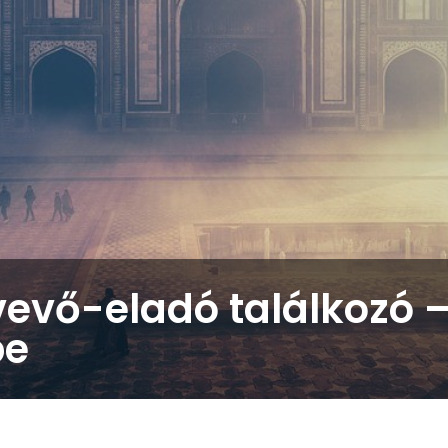
s vevő-eladó találkozó 
pe