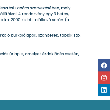
jlesztési Tanács szervezésében, mely
llítóival. A rendezvény egy 3 hetes,
a kb. 2000 üzleti találkozó során. (a
koló burkolólapok, szaniterek, táblák stb.
ciós űrlap is, amelyet érdeklődés esetén,