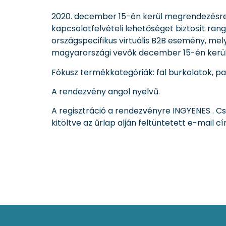
2020. december 15-én kerül megrendezésre a
kapcsolatfelvételi lehetőséget biztosít ran
országspecifikus virtuális B2B esemény, mely
magyarországi vevők december 15-én kerül
Fókusz termékkategóriák: fal burkolatok, pa
A rendezvény angol nyelvű.
A regisztráció a rendezvényre INGYENES . Cs
kitöltve az űrlap alján feltüntetett e-mail 