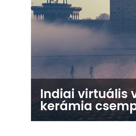
Indiai virtuáli
kerámia csem