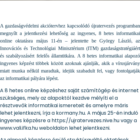
A gazdaságvédelmi akciótervhez kapcsolódó újratervezés programban
megnyílt a jelentkezési lehetőség az ingyenes, 8 hetes informatikai
online oktatásra május 11-én – jelentette be György László, az
Innovációs és Technológiai Minisztérium (ITM) gazdaságstratégiáért
és szabályozásért felelős államtitkára. A 8 hetes informatikai alapozó
ingyenes képzést többek között azoknak ajánlják, akik a vírusjárvány
miatt munka nélkül maradtak, idejük szabadult fel, vagy fontolgatják
az informatikai pályára lépést.
A 8 hetes online képzéshez saját számítógép és internet
szükséges, mely az alapoktól kezdve mélyíti el a
résztvevők informatikai ismereteit és amelyre máris
lehet jelentkezni, írja a kormany.hu. A május 25-én induló
ingyenes képzésre a https://ujratervezes.nive.hu vagy a
www.vali.ifka.hu weboldalon lehet jelentkezni.
Az alapozó képzésre épülő struktúraváltó oktatások