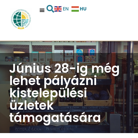
HU
EN
Június 28-ig még
lehet pályázni
kistelepülési
üzletek
támogatására