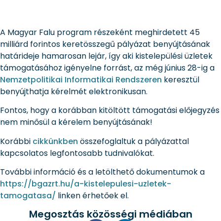
A Magyar Falu program részeként meghirdetett 45
milliárd forintos keretösszegű pályázat benyújtásának
határideje hamarosan lejár, így aki kistelepülési üzletek
támogatásához igényelne forrást, az még június 28-ig a
Nemzetpolitikai Informatikai Rendszeren
keresztül
benyújthatja kérelmét elektronikusan.
Fontos, hogy a korábban kitöltött támogatási előjegyzés
nem minősül a kérelem benyújtásának!
Korábbi
cikkünkben
összefoglaltuk a pályázattal
kapcsolatos legfontosabb tudnivalókat.
További információ és a letölthető dokumentumok a
https://bgazrt.hu/a-kistelepulesi-uzletek-
tamogatasa/
linken érhetőek el.
Megosztás közösségi médiában