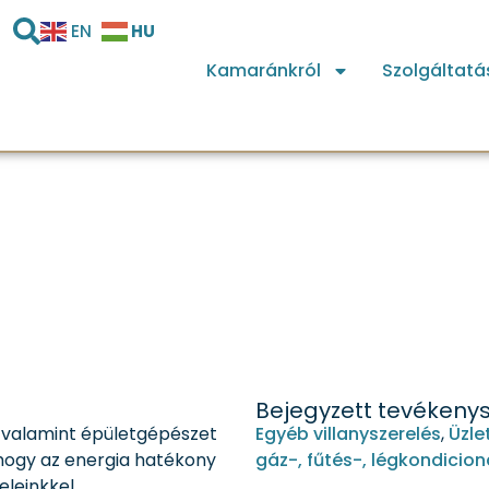
HU
EN
Kamaránkról
Szolgáltatá
Bejegyzett tevékeny
, valamint épületgépészet
Egyéb villanyszerelés
,
Üzle
 hogy az energia hatékony
gáz-, fűtés-, légkondicion
leinkkel.