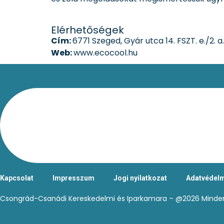
Elérhetőségek
Cím:
6771 Szeged, Gyár utca 14. FSZT. e./2. a.
Web:
www.ecocool.hu
Kapcsolat
Impresszum
Jogi nyilatkozat
Adatvédelm
Csongrád-Csanádi Kereskedelmi és Iparkamara – @2026 Minden