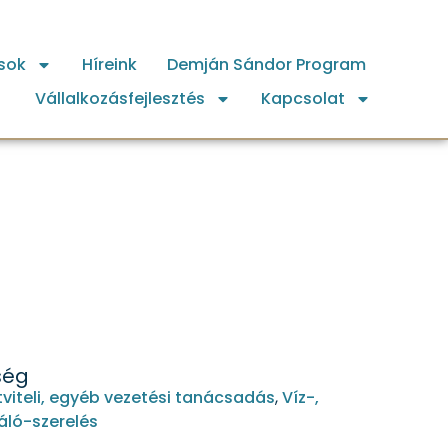
sok
Híreink
Demján Sándor Program
Vállalkozásfejlesztés
Kapcsolat
ség
tviteli, egyéb vezetési tanácsadás
,
Víz-,
áló-szerelés