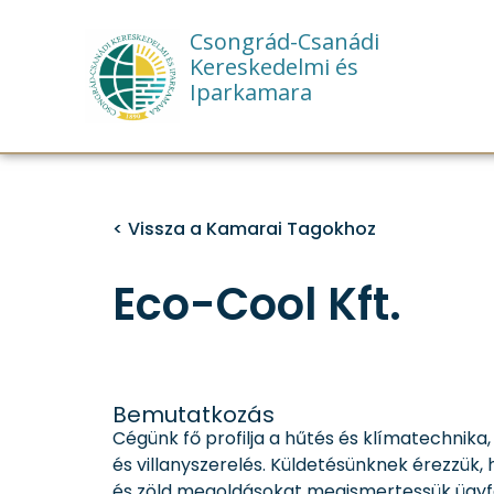
Csongrád-Csanádi
Kereskedelmi és
Iparkamara
< Vissza a Kamarai Tagokhoz
Eco-Cool Kft.
Bemutatkozás
Cégünk fő profilja a hűtés és klímatechnika
és villanyszerelés. Küldetésünknek érezzük,
és zöld megoldásokat megismertessük ügyfe