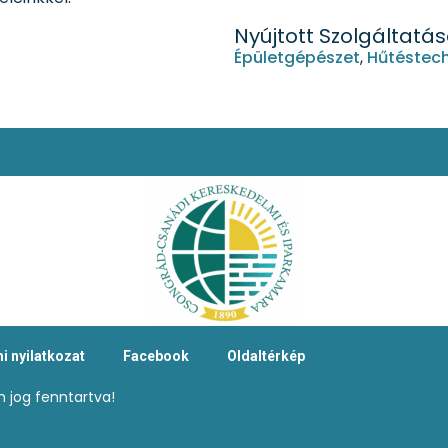
Nyújtott Szolgáltatá
Épületgépészet
,
Hűtéstec
i nyilatkozat
Facebook
Oldaltérkép
 jog fenntartva!