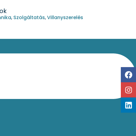
sok
hnika
,
Szolgáltatás
,
Villanyszerelés