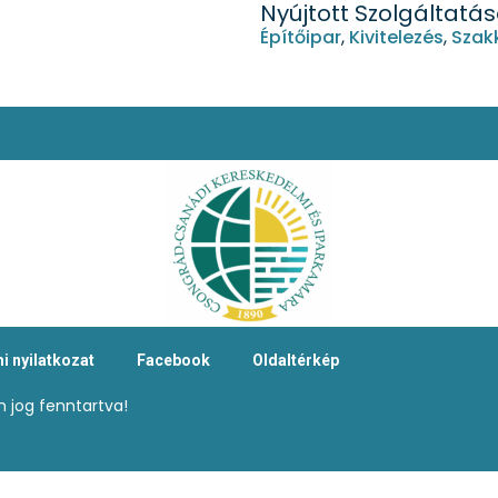
Nyújtott Szolgáltatá
Építőipar
,
Kivitelezés
,
Szak
i nyilatkozat
Facebook
Oldaltérkép
 jog fenntartva!