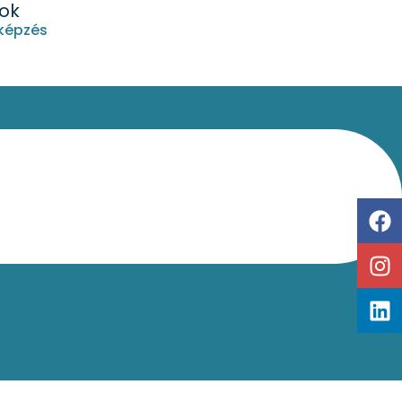
sok
képzés