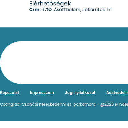
Elérhetőségek
Cím:
6783 Ásotthalom, Jókai utca 17.
Kapcsolat
Impresszum
Jogi nyilatkozat
Adatvédelm
Csongrád-Csanádi Kereskedelmi és Iparkamara – @2026 Minden