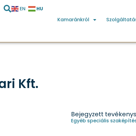
HU
EN
Kamaránkról
Szolgáltatá
ri Kft.
Bejegyzett tevékeny
Egyéb speciális szaképítés