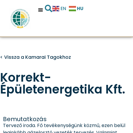
HU
EN
< Vissza a Kamarai Tagokhoz
Korrekt-
Épületenergetika Kft.
Bemutatkozás
Tervező iroda. Fő tevékenységünk közmű, ezen belül
leginkább gázelosztó vezeték tervezés. Valamint