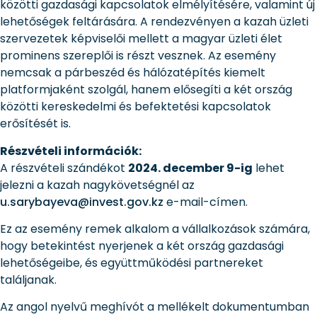
közötti gazdasági kapcsolatok elmélyítésére, valamint új
lehetőségek feltárására. A rendezvényen a kazah üzleti
szervezetek képviselői mellett a magyar üzleti élet
prominens szereplői is részt vesznek. Az esemény
nemcsak a párbeszéd és hálózatépítés kiemelt
platformjaként szolgál, hanem elősegíti a két ország
közötti kereskedelmi és befektetési kapcsolatok
erősítését is.
Részvételi információk:
A részvételi szándékot
2024. december 9-ig
lehet
jelezni a kazah nagykövetségnél az
u.sarybayeva@invest.gov.kz
e-mail-címen.
Ez az esemény remek alkalom a vállalkozások számára,
hogy betekintést nyerjenek a két ország gazdasági
lehetőségeibe, és együttműködési partnereket
találjanak.
Az angol nyelvű meghívót a mellékelt dokumentumban