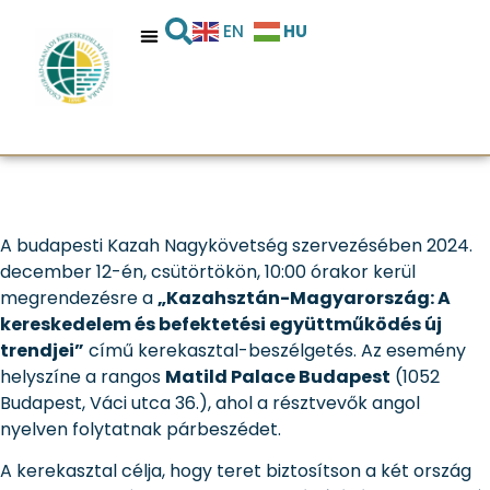
kereskedelmi és
HU
EN
befektetési
együttműködésben
A budapesti Kazah Nagykövetség szervezésében 2024.
december 12-én, csütörtökön, 10:00 órakor kerül
megrendezésre a
„Kazahsztán-Magyarország: A
kereskedelem és befektetési együttműködés új
trendjei”
című kerekasztal-beszélgetés. Az esemény
helyszíne a rangos
Matild Palace Budapest
(1052
Budapest, Váci utca 36.), ahol a résztvevők angol
nyelven folytatnak párbeszédet.
A kerekasztal célja, hogy teret biztosítson a két ország