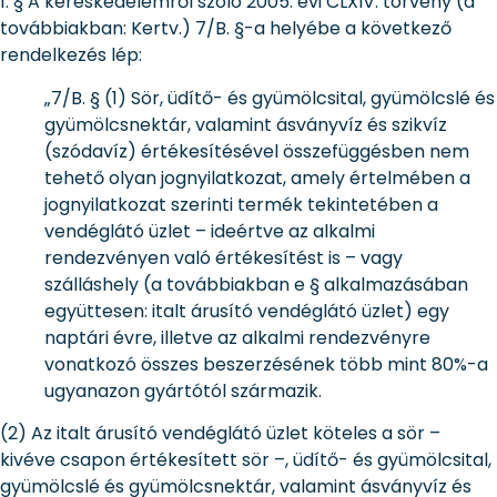
1. § A kereskedelemről szóló 2005. évi CLXIV. törvény (a
továbbiakban: Kertv.) 7/B. §-a helyébe a következő
rendelkezés lép:
„7/B. § (1) Sör, üdítő- és gyümölcsital, gyümölcslé és
gyümölcsnektár, valamint ásványvíz és szikvíz
(szódavíz) értékesítésével összefüggésben nem
tehető olyan jognyilatkozat, amely értelmében a
jognyilatkozat szerinti termék tekintetében a
vendéglátó üzlet – ideértve az alkalmi
rendezvényen való értékesítést is – vagy
szálláshely (a továbbiakban e § alkalmazásában
együttesen: italt árusító vendéglátó üzlet) egy
naptári évre, illetve az alkalmi rendezvényre
vonatkozó összes beszerzésének több mint 80%-a
ugyanazon gyártótól származik.
(2) Az italt árusító vendéglátó üzlet köteles a sör –
kivéve csapon értékesített sör –, üdítő- és gyümölcsital,
gyümölcslé és gyümölcsnektár, valamint ásványvíz és