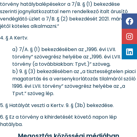
törvény hatálybalépésekor a 7/B. § (1) bekezdése
szerinti jognyilatkozattal nem rendelkező italt árusító
vendéglátó üzlet a 7/B. § (2) bekezdését 2021. március 1-
jétől köteles alkalmazni.”
4. § A Kertv.
a) 7/A. § (1) bekezdésében az „1996. évi LVII.
törvény” szövegrész helyébe az „1996. évi LVII.
törvény (a továbbiakban: Tpvt.)” szöveg,
b) 9. § (3) bekezdésében az „a tisztességtelen piaci
magatartás és a versenykorlátozás tilalmáról szóló
1996. évi LVII. törvény” szövegrész helyébe az „a
Tpvt.” szöveg lép.
5. § Hatályát veszti a Kertv. 9. § (3b) bekezdése.
6. § Ez a törvény a kihirdetését követő napon lép
hatályba.
Megosztás közösségi médiában