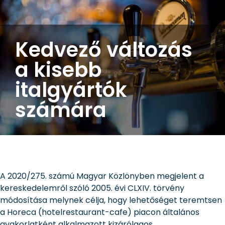
Kedvező változás
a kisebb
italgyártók
számára
A 2020/275. számú Magyar Közlönyben megjelent a
kereskedelemről szóló 2005. évi CLXIV. törvény
módosítása melynek célja, hogy lehetőséget teremtsen
a Horeca (hotelrestaurant-cafe) piacon általános
gyakorlatként alkalmazott kizárólagos