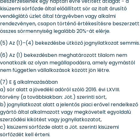
beszerzéseinek egy naptári évre vetített átlagát − a
kisüzemi sörfőzde által előállított sör az italt árusító
vendéglátó üzlet által tárgyévben vagy alkalmi
rendezvényen, csapon történő értékesítésre beszerzett
összes sörmennyiség legalább 20%-át elérje.
(5) Az (1)–(4) bekezdésbe ütköző jognyilatkozat semmis.
(6) Az (1) bekezdésben meghatározott tilalom nem
vonatkozik az olyan megállapodásra, amely egymástól
nem független vállalkozások között jön létre.
(7) E § alkalmazásában
a) sör alatt a jövedéki adóról szóló 2016. évi LXVIII.
törvény (a továbbiakban: Jöt.) szerinti sört,
b) jognyilatkozat alatt a jelentős piaci erővel rendelkező
gyártó által alkalmazott vagy megkövetelt egyoldalú
szerződési kikötést vagy jognyilatkozatot,
c) kisüzemi sörfőzde alatt a Jöt. szerinti kisüzemi
sörfőzdét kell érteni.