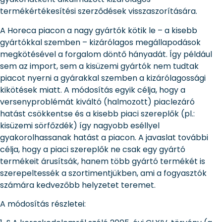
termékértékesítési szerződések visszaszorítására.
A Horeca piacon a nagy gyártók kötik le – a kisebb
gyártókkal szemben – kizárólagos megállapodások
megkötésével a forgalom döntő hányadát. Így például
sem az import, sem a kisüzemi gyártók nem tudtak
piacot nyerni a gyárakkal szemben a kizárólagossági
kikötések miatt. A módosítás egyik célja, hogy a
versenyproblémát kiváltó (halmozott) piaclezáró
hatást csökkentse és a kisebb piaci szereplők (pl.:
kisüzemi sörfőzdék) így nagyobb eséllyel
gyakorolhassanak hatást a piacon. A javaslat további
célja, hogy a piaci szereplők ne csak egy gyártó
termékeit árusítsák, hanem több gyártó termékét is
szerepeltessék a szortimentjükben, ami a fogyasztók
számára kedvezőbb helyzetet teremet.
A módosítás részletei: