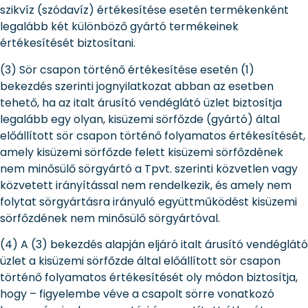
szikvíz (szódavíz) értékesítése esetén termékenként
legalább két különböző gyártó termékeinek
értékesítését biztosítani.
(3) Sör csapon történő értékesítése esetén (1)
bekezdés szerinti jognyilatkozat abban az esetben
tehető, ha az italt árusító vendéglátó üzlet biztosítja
legalább egy olyan, kisüzemi sörfőzde (gyártó) által
előállított sör csapon történő folyamatos értékesítését,
amely kisüzemi sörfőzde felett kisüzemi sörfőzdének
nem minősülő sörgyártó a Tpvt. szerinti közvetlen vagy
közvetett irányítással nem rendelkezik, és amely nem
folytat sörgyártásra irányuló együttműködést kisüzemi
sörfőzdének nem minősülő sörgyártóval.
(4) A (3) bekezdés alapján eljáró italt árusító vendéglátó
üzlet a kisüzemi sörfőzde által előállított sör csapon
történő folyamatos értékesítését oly módon biztosítja,
hogy – figyelembe véve a csapolt sörre vonatkozó