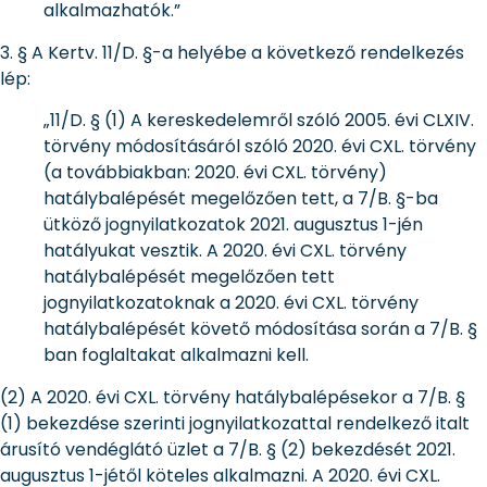
alkalmazhatók.”
3. § A Kertv. 11/D. §-a helyébe a következő rendelkezés
lép:
„11/D. § (1) A kereskedelemről szóló 2005. évi CLXIV.
törvény módosításáról szóló 2020. évi CXL. törvény
(a továbbiakban: 2020. évi CXL. törvény)
hatálybalépését megelőzően tett, a 7/B. §-ba
ütköző jognyilatkozatok 2021. augusztus 1-jén
hatályukat vesztik. A 2020. évi CXL. törvény
hatálybalépését megelőzően tett
jognyilatkozatoknak a 2020. évi CXL. törvény
hatálybalépését követő módosítása során a 7/B. §
ban foglaltakat alkalmazni kell.
(2) A 2020. évi CXL. törvény hatálybalépésekor a 7/B. §
(1) bekezdése szerinti jognyilatkozattal rendelkező italt
árusító vendéglátó üzlet a 7/B. § (2) bekezdését 2021.
augusztus 1-jétől köteles alkalmazni. A 2020. évi CXL.