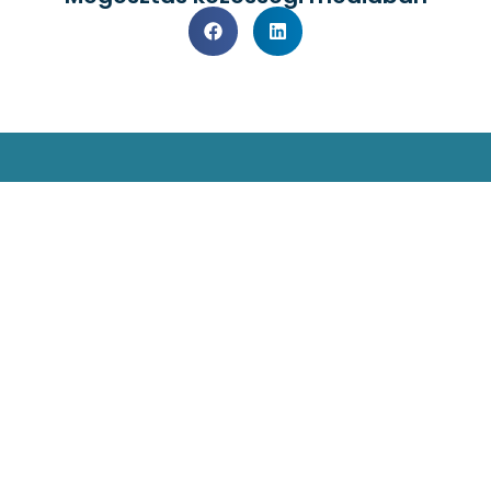
Kapcsolat
Impresszum
Jogi nyilatkozat
Adatvédelmi nyilatkozat
Facebook
Oldaltérkép
Csongrád-Csanádi Kereskedelmi és Iparkamara – @2026
Minden jog fenntartva!