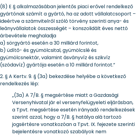
(8) E § alkalmazásában jelentős piaci erővel rendelkező
gyártónak számít a gyártó, ha az adott vállalatcsoport –
ideértve a számvitelről szóló törvény szerinti anya- és
leányvállalatok összességét – konszolidált éves nettó
árbevétele meghaladja
a) sörgyártó esetén a 30 milliárd forintot,
b) üdítő- és gyümölcsital, gyümölcslé és
gyümölcsnektár, valamint ásványvíz és szikvíz
(szódavíz) gyártója esetén a 10 milliárd forintot.”
2. § A Kertv. 9. § (3a) bekezdése helyébe a következő
rendelkezés lép:
„(3a) A 7/B. § megsértése miatt a Gazdasági
Versenyhivatal jár el versenyfelügyeleti eljárásban,
a Tpvt. megsértése esetén irányadó rendelkezések
szerint azzal, hogy a 7/B. § hatálya alá tartozó
jogsértésre vonatkozóan a Tpvt. IX. fejezete szerinti
bejelentésre vonatkozó szabályok nem