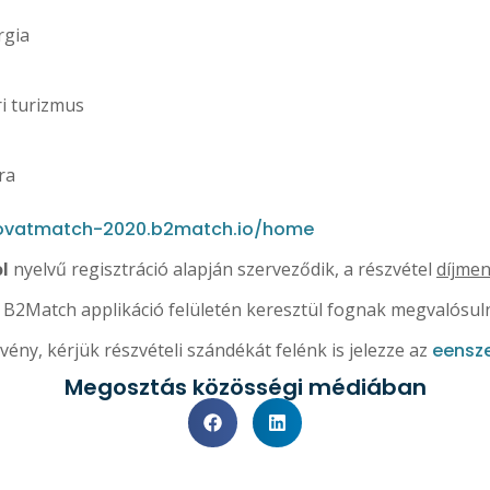
rgia
i turizmus
ra
novatmatch-2020.b2match.io/home
l
nyelvű regisztráció alapján szerveződik, a részvétel
díjmen
 B2Match applikáció felületén keresztül fognak megvalósuln
ény, kérjük részvételi szándékát felénk is jelezze az
eensz
Megosztás közösségi médiában