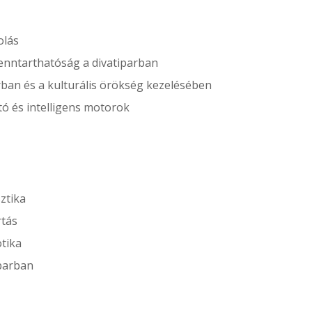
olás
enntarthatóság a divatiparban
rban és a kulturális örökség kezelésében
ó és intelligens motorok
sztika
rtás
tika
iparban