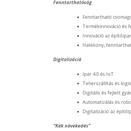
Fenntarthatóság
Fenntartható csomag
Termékinnováció és f
Innováció az építőipa
Hatékony, fenntarthat
Digitalizáció
Ipar 4.0 és IoT
Teherszállítás és logi
Digitális és fejlett gyá
Automatizálás és robo
Digitalizáció az építő
“Kék növekedés”