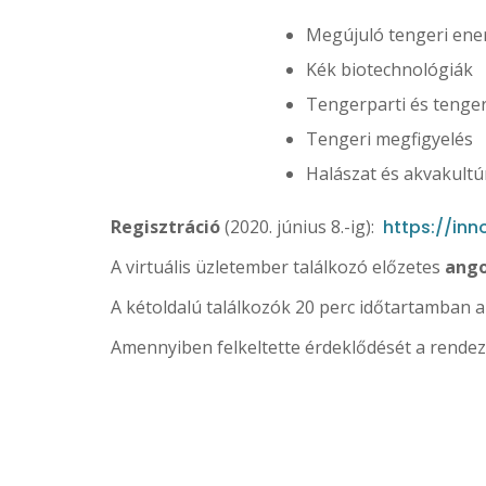
Megújuló tengeri ene
Kék biotechnológiák
Tengerparti és tenger
Tengeri megfigyelés
Halászat és akvakultú
Regisztráció
(2020. június 8.-ig):
https://in
A virtuális üzletember találkozó előzetes
ango
A kétoldalú találkozók 20 perc időtartamban a
Amennyiben felkeltette érdeklődését a rendezv