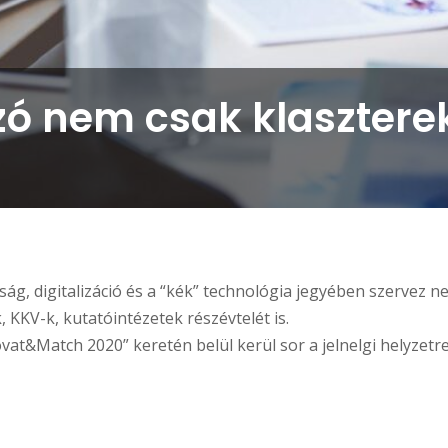
zó nem csak klasztere
g, digitalizáció és a “kék” technológia jegyében szervez ne
, KKV-k, kutatóintézetek részévtelét is.
t&Match 2020” keretén belül kerül sor a jelnelgi helyzetre v