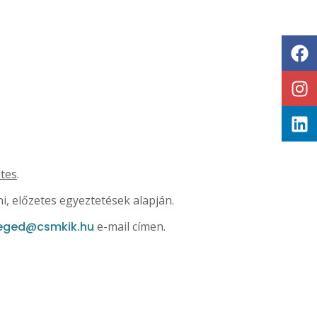
tes
.
i, előzetes egyeztetések alapján.
eged@csmkik.hu
e-mail címen.