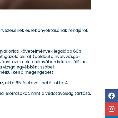
ervezésének és lebonyolításának rendjéről,
 gyakorlati követelmények legalább 60%-
ét igazoló okirat (például a nyelvvizsga-
yt ezeknek a hiányában is ki kell állítani.
a vizsga egyébként szóbeli
nélkül kell a megengedett
, aki a 65. életévét betöltötte. A
ai előírásokat, mint a védőtávolság tartása,