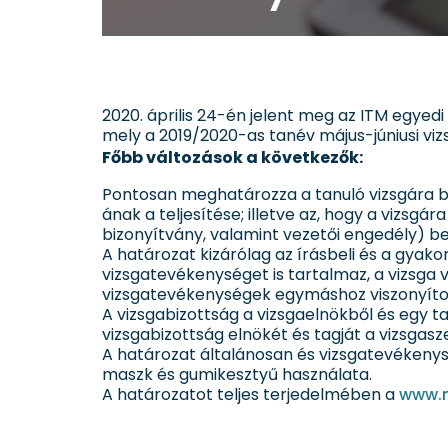
2020. április 24-én jelent meg az ITM egye
mely a 2019/2020-as tanév május-júniusi vizs
Főbb változások a következők:
Pontosan meghatározza a tanuló vizsgára b
ának a teljesítése; illetve az, hogy a vizsgá
bizonyítvány, valamint vezetői engedély) bem
A határozat kizárólag az írásbeli és a gyak
vizsgatevékenységet is tartalmaz, a vizsg
vizsgatevékenységek egymáshoz viszonyítot
A vizsgabizottság a vizsgaelnökből és egy ta
vizsgabizottság elnökét és tagját a vizsgasz
A határozat általánosan és vizsgatevékenysé
maszk és gumikesztyű használata.
A határozatot teljes terjedelmében a
www.n