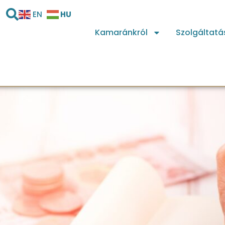
HU
EN
Kamaránkról
Szolgáltatá