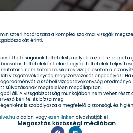
di miniszteri határozata a komplex szakmai vizsgák megsz
gaidőszakát érinti.
ocsáthatóságának feltételeit, melyek között szerepel a
ra bocsátás feltételeként előírt egyéb feltételek teljesítés
utatása nem kötelező, sikeres vizsga esetén a bizonyítván
orlati vizsgatevékenység megszervezését engedélyezi. Ha 
a végeredményét a szóbeli vizsgatevékenység eredménye 
t súlyozásának megfelelően megállapítani.
gból áll. A vizsgabizottság munkájában nem vehet részt az
ervező kéri fel és bízza meg.
genként is szabályozza a megfelelő biztonsági, és higiéni
ive.hu
oldalon, vagy
ezen linken
olvashatják el.
Megosztás közösségi médiában