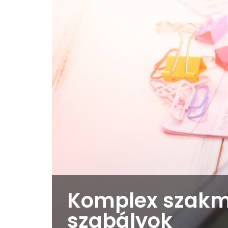
Komplex szakma
szabályok