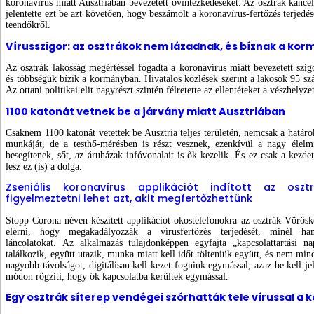
koronavírus miatt Ausztriában bevezetett óvintézkedéseket. Az osztrák kancell
jelentette ezt be azt követően, hogy beszámolt a koronavírus-fertőzés terjedés
teendőkről.
Vírusszigor: az osztrákok nem lázadnak, és bíznak a ko
Az osztrák lakosság megértéssel fogadta a koronavírus miatt bevezetett szig
és többségük bízik a kormányban. Hivatalos közlések szerint a lakosok 95 szá
Az ottani politikai elit nagyrészt szintén félretette az ellentéteket a vészhelyze
1100 katonát vetnek be a járvány miatt Ausztriában
Csaknem 1100 katonát vetettek be Ausztria teljes területén, nemcsak a határo
munkáját, de a testhő-mérésben is részt vesznek, ezenkívül a nagy élelmi
besegítenek, sőt, az áruházak infóvonalait is ők kezelik. És ez csak a kezd
lesz ez (is) a dolga.
Zseniális koronavírus applikációt indított az oszt
figyelmeztetni lehet azt, akit megfertőzhettünk
Stopp Corona néven készített applikációt okostelefonokra az osztrák Vöröske
elérni, hogy megakadályozzák a vírusfertőzés terjedését, minél ha
láncolatokat. Az alkalmazás tulajdonképpen egyfajta „kapcsolattartási
találkozik, együtt utazik, munka miatt kell időt tölteniük együtt, és nem mind
nagyobb távolságot, digitálisan kell kezet fogniuk egymással, azaz be kell 
módon rögzíti, hogy ők kapcsolatba kerültek egymással.
Egy osztrák síterep vendégei szórhatták tele vírussal a 