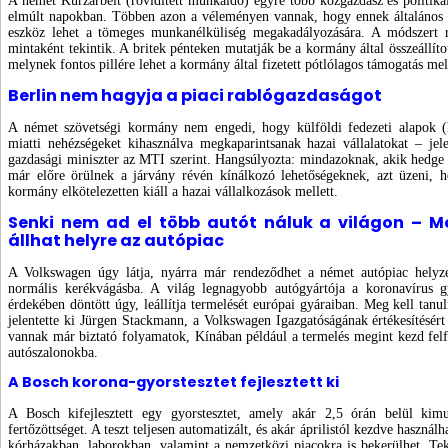
A német Kurzarbeit (rövidített munkaidő) egyre több közgazdász és politikai
elmúlt napokban. Többen azon a véleményen vannak, hogy ennek általános a
eszköz lehet a tömeges munkanélküliség megakadályozására.
A módszert r
mintaként tekintik. A britek pénteken mutatják be a kormány által összeállí
melynek fontos pillére lehet a kormány által fizetett pótlólagos támogatás mel
Berlin nem hagyja a piaci rablógazdaságot
A német szövetségi kormány nem engedi, hogy külföldi fedezeti alapok (
miatti nehézségeket kihasználva megkaparintsanak hazai vállalatokat – jel
gazdasági miniszter az MTI szerint. Hangsúlyozta: mindazoknak, akik hedge
már előre örülnek a járvány révén kínálkozó lehetőségeknek, azt üzeni, h
kormány elkötelezetten kiáll a hazai vállalkozások mellett.
Senki nem ad el több autót náluk a világon – M
állhat helyre az autópiac
A Volkswagen úgy látja, nyárra már rendeződhet a német autópiac helyzet
normális kerékvágásba. A világ legnagyobb autógyártója a koronavírus g
érdekében döntött úgy, leállítja termelését európai gyáraiban. Meg kell tanu
jelentette ki Jürgen Stackmann, a Volkswagen Igazgatóságának értékesítésért f
vannak már biztató folyamatok, Kínában például a termelés megint kezd felfu
autószalonokba.
A Bosch korona-gyorstesztet fejlesztett ki
A Bosch kifejlesztett egy gyorstesztet, amely akár 2,5 órán belül kimu
fertőzöttséget. A teszt teljesen automatizált, és akár áprilistól kezdve használ
kórházakban, laborokban, valamint a nemzetközi piacokra is bekerülhet. Teki