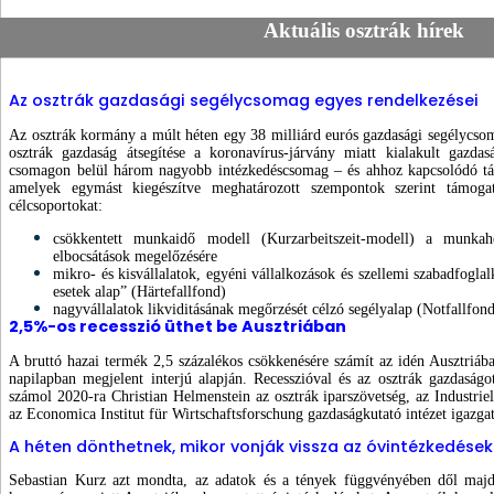
Aktuális osztrák hírek
Az osztrák gazdasági segélycsomag egyes rendelkezései
Az osztrák kormány a múlt héten egy 38 milliárd eurós gazdasági segélycsom
osztrák gazdaság átsegítése a koronavírus-járvány miatt kialakult gazda
csomagon belül három nagyobb intézkedéscsomag – és ahhoz kapcsolódó támo
amelyek egymást kiegészítve meghatározott szempontok szerint támogatj
célcsoportokat:
csökkentett munkaidő modell (Kurzarbeitszeit-modell) a munka
elbocsátások megelőzésére
mikro- és kisvállalatok, egyéni vállalkozások és szellemi szabadfogla
esetek alap” (Härtefallfond)
nagyvállalatok likviditásának megőrzését célzó segélyalap (Notfallfond
2,5%-os recesszió üthet be Ausztriában
A bruttó hazai termék 2,5 százalékos csökkenésére számít az idén Ausztriába
napilapban megjelent interjú alapján.
Recesszióval és az osztrák gazdaságot
számol 2020-ra Christian Helmenstein az osztrák iparszövetség, az Industrie
az Economica Institut für Wirtschaftsforschung gazdaságkutató intézet igazgat
A héten dönthetnek, mikor vonják vissza az óvintézkedése
Sebastian Kurz azt mondta, az adatok és a tények függvényében dől majd 