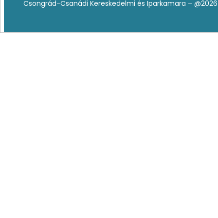
Csongrád-Csanádi Kereskedelmi és Iparkamara – @2026 