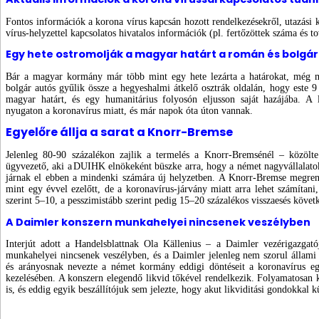
Fontos információk a korona vírus kapcsán hozott rendelkezésekről, utazási k
vírus-helyzettel kapcsolatos hivatalos információk (pl. fertőzöttek száma és
Egy hete ostromolják a magyar határt a román és bolgá
Bár a magyar kormány már több mint egy hete lezárta a határokat, még 
bolgár autós gyűlik össze a hegyeshalmi átkelő osztrák oldalán, hogy este 9 
magyar határt, és egy humanitárius folyosón eljusson saját hazájába. A 
nyugaton a koronavírus miatt, és már napok óta úton vannak.
Egyelőre állja a sarat a Knorr-Bremse
Jelenleg 80-90 százalékon zajlik a termelés a Knorr-Bremsénél – közölt
ügyvezető, aki a
DUIHK elnökeként büszke arra, hogy a német nagyvállalatok 
járnak el ebben a mindenki számára új helyzetben. A Knorr-Bremse meg­ren­de
mint egy évvel ezelőtt, de a koronavírus-járvány miatt arra lehet számítan
szerint 5–10, a pesszimistább szerint pedig 15–20 százalékos visszaesés követ
A Daimler konszern munkahelyei nincsenek veszélyben
Interjút adott a Handelsblattnak Ola Källenius – a Daimler vezérigazgat
munkahelyei nincsenek veszélyben, és a Daimler jelenleg nem szorul állami s
és arányosnak nevezte a német kormány eddigi döntéseit a koronavírus eg
kezelésében. A konszern elegendő likvid tőkével rendelkezik. Folyamatosan k
is, és eddig egyik beszállítójuk sem jelezte, hogy akut likviditási gondokkal 