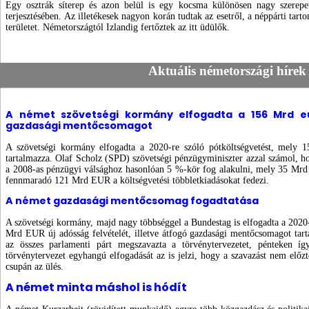
Egy osztrák síterep és azon belül is egy kocsma különösen nagy szerepet
terjesztésében. Az illetékesek nagyon korán tudtak az esetről, a néppárti ta
területet. Németországtól Izlandig fertőztek az itt üdülők.
Aktuális németországi hírek
A német szövetségi kormány elfogadta a 156 Mrd eu
gazdasági mentőcsomagot
A szövetségi kormány elfogadta a 2020-re szóló pótköltségvetést, mely 
tartalmazza. Olaf Scholz (SPD) szövetségi pénzügyminiszter azzal számol, h
a 2008-as pénzügyi válsághoz hasonlóan 5 %-kör fog alakulni, mely 35 Mrd 
fennmaradó 121 Mrd EUR a költségvetési többletkiadásokat fedezi.
A német gazdasági mentőcsomag fogadtatása
A szövetségi kormány, majd nagy többséggel a Bundestag is elfogadta a 2020-
Mrd EUR új adósság felvételét, illetve átfogó gazdasági mentőcsomagot tar
az összes parlamenti párt megszavazta a törvénytervezetet, pénteken í
törvénytervezet egyhangú elfogadását az is jelzi, hogy a szavazást nem előzte
csupán az ülés.
A német minta máshol is hódít