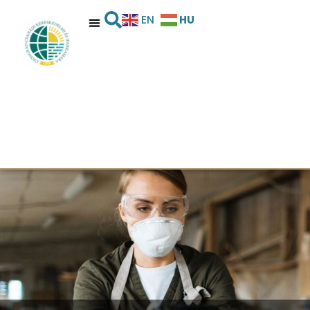
HU
EN