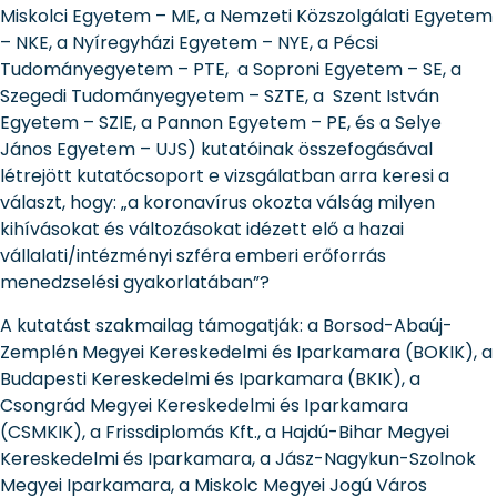
Miskolci Egyetem – ME, a Nemzeti Közszolgálati Egyetem
– NKE, a Nyíregyházi Egyetem – NYE, a Pécsi
Tudományegyetem – PTE, a Soproni Egyetem – SE, a
Szegedi Tudományegyetem – SZTE, a Szent István
Egyetem – SZIE, a Pannon Egyetem – PE, és a Selye
János Egyetem – UJS) kutatóinak összefogásával
létrejött kutatócsoport e vizsgálatban arra keresi a
választ, hogy: „a koronavírus okozta válság milyen
kihívásokat és változásokat idézett elő a hazai
vállalati/intézményi szféra emberi erőforrás
menedzselési gyakorlatában”?
A kutatást szakmailag támogatják: a Borsod-Abaúj-
Zemplén Megyei Kereskedelmi és Iparkamara (BOKIK), a
Budapesti Kereskedelmi és Iparkamara (BKIK), a
Csongrád Megyei Kereskedelmi és Iparkamara
(CSMKIK), a Frissdiplomás Kft., a Hajdú-Bihar Megyei
Kereskedelmi és Iparkamara, a Jász-Nagykun-Szolnok
Megyei Iparkamara, a Miskolc Megyei Jogú Város