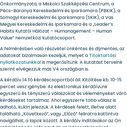
Önkormányzata, a Miskolci Szakképzési Centrum, a
Pécs-Baranya Kereskedelmi és Iparkamara (PBKIK), a
Somogyi Kereskedelmi és Iparkamara (SKIK), a Vas
Megyei Kereskedelmi és Iparkamara és a „Leader’s
Habits Kutatói Hálózat – Humanagement – Human
Value” nemzetközi kutatócsoport.
A felmérésben való részvétel önkéntes és díjmentes, az
adatokat bizalmasan kezeljük, melyet a
Titoktartási
nyilatkozatunkkal
is megerősítünk. A kutatást terveink
szerint elvégezzük más V4 országban is.
A kérdőív 14 fő kérdéscsoportból áll. Kitöltése kb. 10-15
percet vesz igénybe. Az elektronikus kérdőívünk
egyszerű és tényszerű válaszokat és véleményeket váró
kérdéseket tartalmaz. Ahol egyszerre több válasz is
adható, külön jelezzük. A kérdések felett, illetve alatt
található „Következő”, vagy „Előző” feliratra kattintva
navigálhat, a lapok között. A kérdőív indításakor az Ön