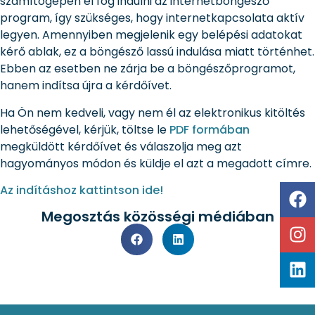
számítógépén el fog indulni az internetböngésző
program, így szükséges, hogy internetkapcsolata aktív
legyen. Amennyiben megjelenik egy belépési adatokat
kérő ablak, ez a böngésző lassú indulása miatt történhet.
Ebben az esetben ne zárja be a böngészőprogramot,
hanem indítsa újra a kérdőívet.
Ha Ön nem kedveli, vagy nem él az elektronikus kitöltés
lehetőségével, kérjük, töltse le
PDF formában
megküldött kérdőívet és válaszolja meg azt
hagyományos módon és küldje el azt a megadott címre.
Az indításhoz kattintson ide!
Megosztás közösségi médiában