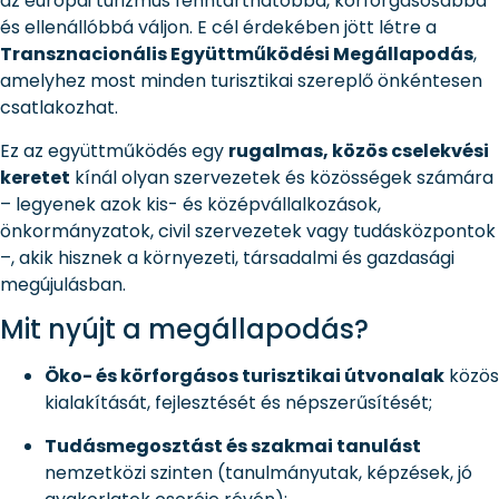
az európai turizmus fenntarthatóbbá, körforgásosabbá
és ellenállóbbá váljon. E cél érdekében jött létre a
Transznacionális Együttműködési Megállapodás
,
amelyhez most minden turisztikai szereplő önkéntesen
csatlakozhat.
Ez az együttműködés egy
rugalmas, közös cselekvési
keretet
kínál olyan szervezetek és közösségek számára
– legyenek azok kis- és középvállalkozások,
önkormányzatok, civil szervezetek vagy tudásközpontok
–, akik hisznek a környezeti, társadalmi és gazdasági
megújulásban.
Mit nyújt a megállapodás?
Öko- és körforgásos turisztikai útvonalak
közös
kialakítását, fejlesztését és népszerűsítését;
Tudásmegosztást és szakmai tanulást
nemzetközi szinten (tanulmányutak, képzések, jó