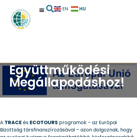
Közösen a
HU
EN
fenntartható
turizmusért –
Csatlakozz a
Transznacionális
Együttműködési
Megállapodáshoz!
A
TRACE
és
ECOTOURS
programok – az Európai
Bizottság társfinanszírozásával – azon dolgoznak, hogy