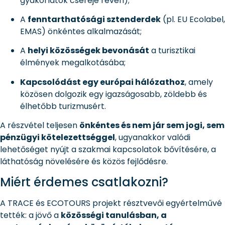
gyakorlatok cseréje révén);
A
fenntarthatósági sztenderdek
(pl. EU Ecolabel,
EMAS) önkéntes alkalmazását;
A
helyi közösségek bevonását
a turisztikai
élmények megalkotásába;
Kapcsolódást egy európai hálózathoz
, amely
közösen dolgozik egy igazságosabb, zöldebb és
élhetőbb turizmusért.
A részvétel teljesen
önkéntes és nem jár sem jogi, sem
pénzügyi kötelezettséggel
, ugyanakkor valódi
lehetőséget nyújt a szakmai kapcsolatok bővítésére, a
láthatóság növelésére és közös fejlődésre.
Miért érdemes csatlakozni?
A TRACE és ECOTOURS projekt résztvevői egyértelművé
tették: a jövő a
közösségi tanulásban, a