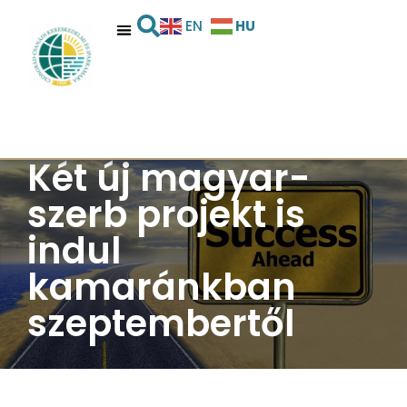
HU
EN
Két új magyar-
szerb projekt is
indul
kamaránkban
szeptembertől