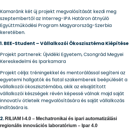
Kamaránk két új projekt megvalósítását kezdi meg
szeptembertől az Interreg-IPA Határon átnyúló
Együttműködési Program Magyarország-Szerbia
keretében.
1. BEE-Student – Vállalkozói Ökoszisztéma Kiépítése
Projekt partnerek: Újvidéki Egyetem, Csongrád Megyei
Kereskedelmi és Iparkamara
Projekt célja: tréningekkel és mentorálással segíteni az
egyetemi hallgatók és fiatal szakemberek beépülését a
vállalkozói ökoszisztémába, akik az elsajátított
vállalkozói készségek révén képessé válnak majd saját
innovatív ötleteik megvalósítására és saját vállalkozás
indítására is.
2.
RILIAM I-4.0 – Mechatronikai és ipari automatizálási
regionális innovációs laboratórium – Ipar 4.0