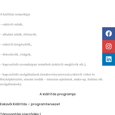
A kiállítás tematikája:
– esküvői ruhák,
– alkalmi ruhák, öltönyök,
– esküvői kiegészítők,,
– dekorációk, virágok,
– kapcsolódó nyomdaipari termékek (esküvői meghívók stb.),
– kapcsolódó szolgáltatások (rendezvényszervezés,esküvői videó és
fényképkészítés, utazási irodák – nászutas ajánlatok, make-up, fodrász stb.
szolgáltatások).
A kiállítás programja
Esküvői Kiállítás – programtervezet
Támogatási szerződés 1