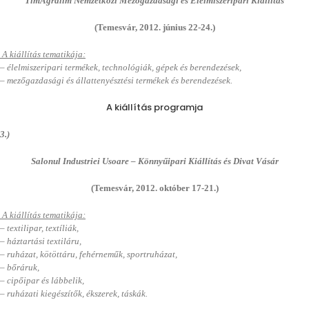
TimAgralim Nemzetközi Mezőgazdasági és Élelmiszeripari Kiállítás
(Temesvár, 2012. június 22-24.)
A kiállítás tematikája:
– élelmiszeripari termékek, technológiák, gépek és berendezések,
– mezőgazdasági és állattenyésztési termékek és berendezések.
A kiállítás programja
3.)
Salonul Industriei Usoare – Könnyűipari Kiállítás és Divat Vásár
(Temesvár, 2012. október 17-21.)
A kiállítás tematikája:
– textilipar, textíliák,
– háztartási textiláru,
– ruházat, kötöttáru, fehérneműk, sportruházat,
– bőráruk,
– cipőipar és lábbelik,
– ruházati kiegészítők, ékszerek, táskák.