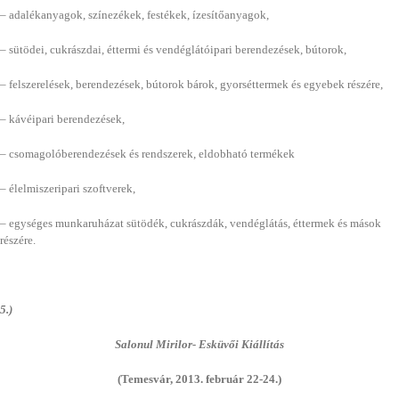
– adalékanyagok, színezékek, festékek, ízesítőanyagok,
– sütödei, cukrászdai, éttermi és vendéglátóipari berendezések, bútorok,
– felszerelések, berendezések, bútorok bárok, gyorséttermek és egyebek részére,
– kávéipari berendezések,
– csomagolóberendezések és rendszerek, eldobható termékek
– élelmiszeripari szoftverek,
– egységes munkaruházat sütödék, cukrászdák, vendéglátás, éttermek és mások
részére.
5.)
Salonul Mirilor- Esküvői Kiállítás
(Temesvár, 2013. február 22-24.)