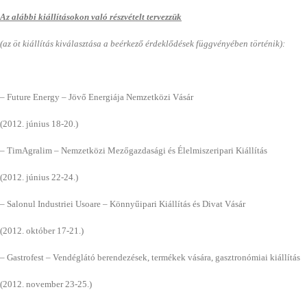
Az alábbi kiállításokon való részvételt tervezzük
(az öt kiállítás kiválasztása a beérkező érdeklődések függvényében történik):
– Future Energy – Jövő Energiája Nemzetközi Vásár
(2012. június 18-20.)
– TimAgralim – Nemzetközi Mezőgazdasági és Élelmiszeripari Kiállítás
(2012. június 22-24.)
– Salonul Industriei Usoare – Könnyűipari Kiállítás és Divat Vásár
(2012. október 17-21.)
– Gastrofest – Vendéglátó berendezések, termékek vására, gasztronómiai kiállítás
(2012. november 23-25.)