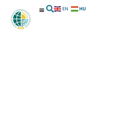
HU
EN