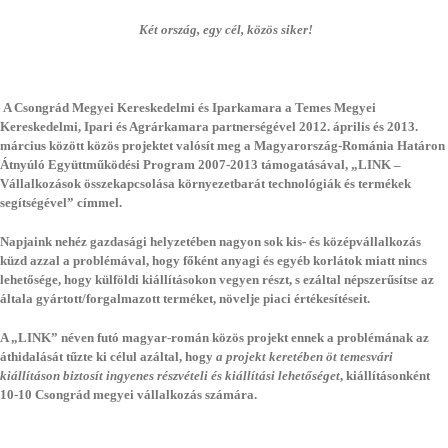
Két ország, egy cél, közös siker!
A Csongrád Megyei Kereskedelmi és Iparkamara a Temes Megyei
Kereskedelmi, Ipari és Agrárkamara partnerségével 2012. április és 2013.
március között közös projektet valósít meg a Magyarország-Románia Határon
Átnyúló Együttműködési Program 2007-2013 támogatásával, „LINK –
Vállalkozások összekapcsolása környezetbarát technológiák és termékek
segítségével” címmel.
Napjaink nehéz gazdasági helyzetében nagyon sok kis- és középvállalkozás
küzd azzal a problémával, hogy főként anyagi és egyéb korlátok miatt nincs
lehetősége, hogy külföldi kiállításokon vegyen részt, s ezáltal népszerűsítse az
általa gyártott/forgalmazott terméket, növelje piaci értékesítéseit.
A „LINK” néven futó magyar-román közös projekt ennek a problémának az
áthidalását tűzte ki célul azáltal, hogy
a projekt keretében
öt temesvári
kiállításon biztosít ingyenes részvételi és kiállítási lehetőséget
, kiállításonként
10-10 Csongrád megyei vállalkozás számára.