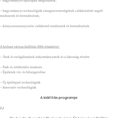
– hagyományos építőipari megoldások;
– hagyományos technológiák energiaveszteségének csökkentését segítő
rendszerek és berendezések;
– környezetszennyezést csökkentő rendszerek és berendezések.
A holnap városa kiállítás főbb témakörei:
– Áruk és szolgáltatások önkormányzatok és a lakosság részére
– Park és zöldterület rendezés
– Épületek víz- és hőszigetelése
– Új építőipari technológiák
– Innovatív technológiák
A kiállítás programja
2.)