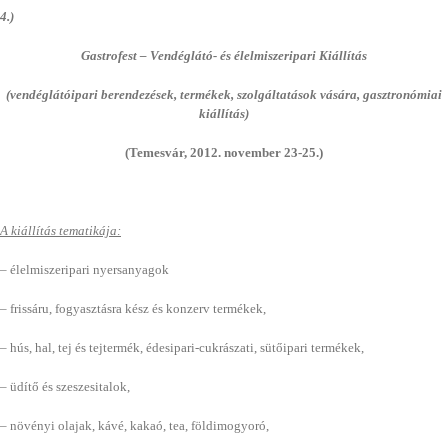
4.)
Gastrofest – Vendéglátó- és élelmiszeripari Kiállítás
(vendéglátóipari berendezések, termékek, szolgáltatások vására, gasztronómiai
kiállítás)
(Temesvár, 2012. november 23-25.)
A kiállítás tematikája:
– élelmiszeripari nyersanyagok
– frissáru, fogyasztásra kész és konzerv termékek,
– hús, hal, tej és tejtermék, édesipari-cukrászati, sütőipari termékek,
– üdítő és szeszesitalok,
– növényi olajak, kávé, kakaó, tea, földimogyoró,