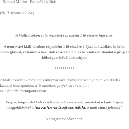
– Salonul Mirilor –Esküvői kiállítás
(2013. február 22-24.)
A kiállításokon való részvétel cégenként 1 fő részére ingyenes.
A temesvári kiállításokon cégenként 1 fő részére 2 éjszakai szállást és üzleti
vendéglátást, valamint a kiállítók részére 6 m2-es berendezett standot a projekt
költségvetéséből biztosítjuk.
**********
A kiállításokkal kapcsolatos információkat folyamatosan nyomon követhetik
kamarai honlapunkon a
’Nemzetközi projektek’
, valamint
az
’Aktuális’
menüpontokban.
Kérjük, hogy érdeklődés esetén előzetes részvételi szándékát a kiállítás(ok)
horvath.monika@csmkik.hu
megjelölésével a
e-mail címre jelezzék!
A programról bővebben: