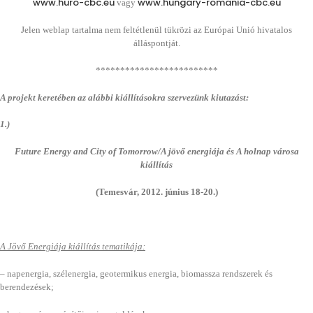
www.huro-cbc.eu
www.hungary-romania-cbc.eu
vagy
Jelen weblap tartalma nem feltétlenül tükrözi az Európai Unió hivatalos
álláspontját.
*************************
A projekt keretében az alábbi kiállításokra szervezünk kiutazást:
1.)
Future Energy and City of Tomorrow/A jövő energiája és A holnap városa
kiállítás
(Temesvár, 2012. június 18-20.)
A Jövő Energiája kiállítás tematikája:
– napenergia, szélenergia, geotermikus energia, biomassza rendszerek és
berendezések;