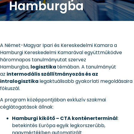
Hamburgba
A Német-Magyar Ipari és Kereskedelmi Kamara a
Hamburgi Kereskedelmi Kamarával együttműködve
háromnapos tanulmányutat szervez
Hamburgba,
logisztika
témában. A tanulmányút
az
intermodális szállítmányozás és az
intralogisztika
legaktuálisabb gyakorlati megoldásaira
fókuszál.
A program középpontjában exkluzív szakmai
céglátogatások állnak:
Hamburgi kikötő – CTA konténerterminál
:
betekintés Európa egyik legkorszerűbb,
nagymértékben automatizált