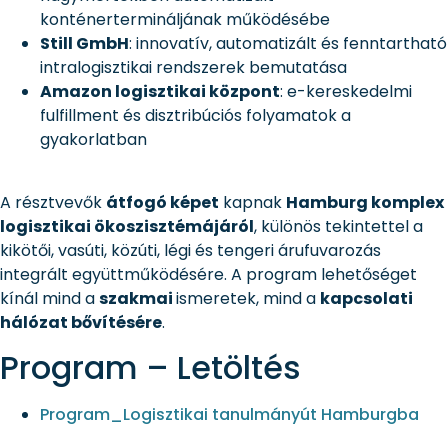
konténertermináljának működésébe
Still GmbH
: innovatív, automatizált és fenntartható
intralogisztikai rendszerek bemutatása
Amazon logisztikai központ
: e-kereskedelmi
fulfillment és disztribúciós folyamatok a
gyakorlatban
A résztvevők
átfogó képet
kapnak
Hamburg komplex
logisztikai ökoszisztémájáról
, különös tekintettel a
kikötői, vasúti, közúti, légi és tengeri árufuvarozás
integrált együttműködésére. A program lehetőséget
kínál mind a
szakmai
ismeretek, mind a
kapcsolati
hálózat bővítésére
.
Program – Letöltés
Program_Logisztikai tanulmányút Hamburgba