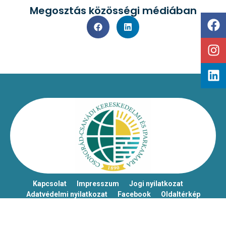
Megosztás közösségi médiában
Kapcsolat
Impresszum
Jogi nyilatkozat
Adatvédelmi nyilatkozat
Facebook
Oldaltérkép
Csongrád-Csanádi Kereskedelmi és Iparkamara – @2026
Minden jog fenntartva!