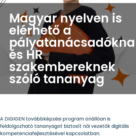
Magyar nyelven is
elérhető a
pályatanácsadókna
és HR
szakembereknek
szóló tananyag
A DIGIGEN továbbképzési program önállóan is
feldolgozható tananyagot biztosít női vezetők digitális
kompetenciafejlesztésével kapcsolatban.