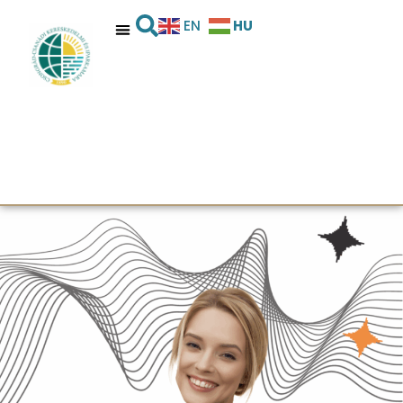
HU
EN