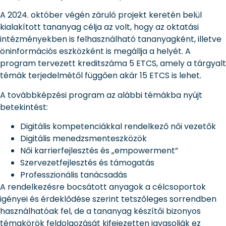
A 2024. október végén záruló projekt keretén belül
kialakított tananyag célja az volt, hogy az oktatási
intézményekben is felhasználható tananyagként, illetve
öninformációs eszközként is megállja a helyét. A
program tervezett kreditszáma 5 ETCS, amely a tárgyalt
témák terjedelmétől függően akár 15 ETCS is lehet.
A továbbképzési program az alábbi témákba nyújt
betekintést:
Digitális kompetenciákkal rendelkező női vezetők
Digitális menedzsmenteszközök
Női karrierfejlesztés és „empowerment”
Szervezetfejlesztés és támogatás
Professzionális tanácsadás
A rendelkezésre bocsátott anyagok a célcsoportok
igényei és érdeklődése szerint tetszőleges sorrendben
használhatóak fel, de a tananyag készítői bizonyos
témakörök feldolgozását kifejezetten javasolják ez