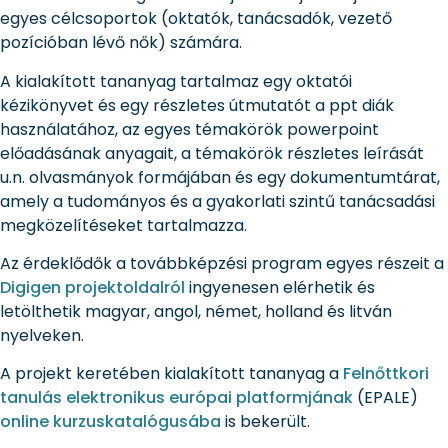
egyes célcsoportok (oktatók, tanácsadók, vezető
pozícióban lévő nők) számára.
A kialakított tananyag tartalmaz egy oktatói
kézikönyvet és egy részletes útmutatót a ppt diák
használatához, az egyes témakörök powerpoint
előadásának anyagait, a témakörök részletes leírását
u.n. olvasmányok formájában és egy dokumentumtárat,
amely a tudományos és a gyakorlati szintű tanácsadási
megközelítéseket tartalmazza.
Az érdeklődők a továbbképzési program egyes részeit a
Digigen projektoldalról
ingyenesen elérhetik és
letölthetik magyar, angol, német, holland és litván
nyelveken.
A projekt keretében kialakított tananyag a
Felnőttkori
tanulás elektronikus európai platformjának
(EPALE)
online kurzuskatalógusába
is bekerült.