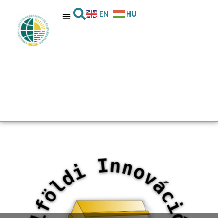
HU
EN