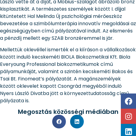
László vette át a díjat, a Möbius-szalagot ábrázoló bronz
kisplasztikát. A természetes személyek között I. díjjal
kitüntetett Hal Melinda Új pszichológiai mérőeszköz
bevezetése a szimbólumterápia innovatív megoldásai az
egészségügyben című pályázatával indult. Az elismerés
a pénzdíj mellett egy SZAB bronzéremmel is jár.
Mellettük oklevéllel ismerték el a kiíráson a vállalkozások
között induló kecskeméti BIOLA Biokozmetikai Kft. Biola
Everyoung Professional biokozmetikumok című
pályamunkáját, valamint a szintén kecskeméti Bakos és
Tsai Bt. Finomeat’s pályázatát. A magánszemélyek
között oklevelet kapott Csongrád megyéből induló
Nyers László Divatba jött a környezettudatosság című
pályázata is.
Megosztás közösségi médiában