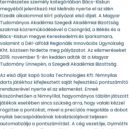
természetes személy kategóriában Bács-Kiskun
megyéből jelentkező Hal Melinda nyerte el az idén
tízedik alkalommal kiírt pályázat első díjait. A Magyar
Tudományos Akadémia Szegedi Akadémiai Bizottság
szakmai közreműködésével a Csongrád, a Békés és a
Bács-Kiskun megyei Kereskedelmi és Iparkamara,
valamint a Dél-alföldi Regionális Innovációs Ügynökség
Kht. közösen hirdette meg pályázatot. Az elismeréseket
2019. november 5-én kedden adták át a Magyar
Tudomány Ünnepén, a Szegedi Akadémiai Bizottság .
Az első díjat kapó Scolia Technologies Kft. fémnyilas
darts játékhoz kifejlesztett saját fejlesztésű pontszámító
rendszerével nyerte el az elismerést. Ennek
köszönhetően a fémnyíllal, hagyományos táblán játszott
játékok esetében sincs szükség arra, hogy valaki kézzel
rögzítse a pontokat, mivel a precíziós megoldás a dobot
nyilak becsapódásának lokalizációjával teljesen
automatizálja a pontszámítást. A cég vezetője, Gyimóthi