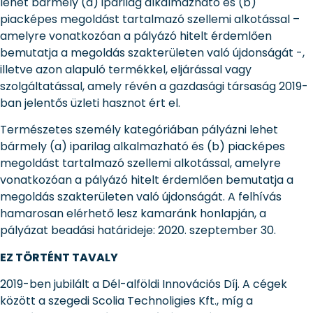
lehet bármely (a) iparilag alkalmazható és (b)
piacképes megoldást tartalmazó szellemi alkotással –
amelyre vonatkozóan a pályázó hitelt érdemlően
bemutatja a megoldás szakterületen való újdonságát -,
illetve azon alapuló termékkel, eljárással vagy
szolgáltatással, amely révén a gazdasági társaság 2019-
ban jelentős üzleti hasznot ért el.
Természetes személy kategóriában pályázni lehet
bármely (a) iparilag alkalmazható és (b) piacképes
megoldást tartalmazó szellemi alkotással, amelyre
vonatkozóan a pályázó hitelt érdemlően bemutatja a
megoldás szakterületen való újdonságát. A felhívás
hamarosan elérhető lesz kamaránk honlapján, a
pályázat beadási határideje: 2020. szeptember 30.
EZ TÖRTÉNT TAVALY
2019-ben jubilált a Dél-alföldi Innovációs Díj. A cégek
között a szegedi Scolia Technoligies Kft., míg a