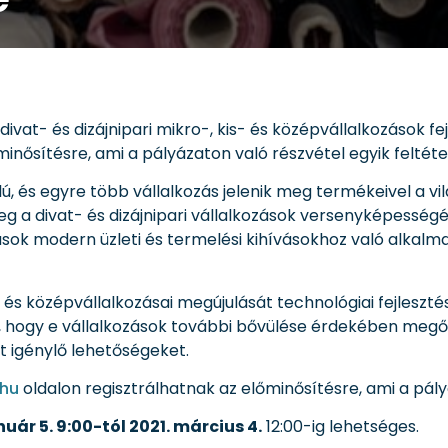
 divat- és dizájnipari mikro-, kis- és középvállalkozások f
inősítésre, ami a pályázaton való részvétel egyik feltéte
, és egyre több vállalkozás jelenik meg termékeivel a vilá
meg a divat- és dizájnipari vállalkozások versenyképesség
ozások modern üzleti és termelési kihívásokhoz való alka
s- és középvállalkozásai megújulását technológiai fejlesz
 hogy e vállalkozások további bővülése érdekében megőr
t igénylő lehetőségeket.
.hu
oldalon regisztrálhatnak az előminősítésre, ami a pályá
nuár 5. 9:00-tól 2021. március 4.
12:00-ig lehetséges.