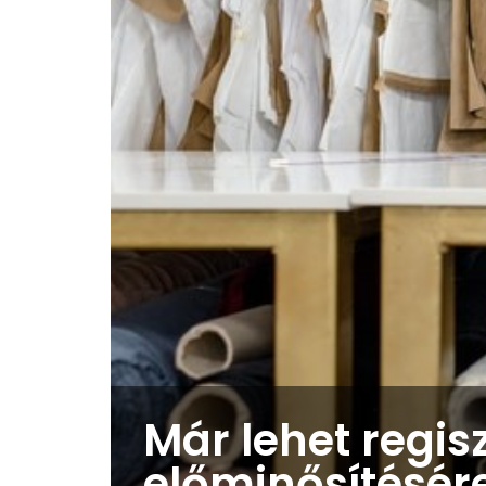
Már lehet regis
előminősítésér