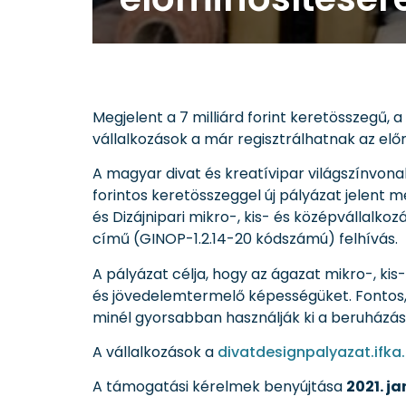
Megjelent a 7 milliárd forint keretösszegű, a
vállalkozások a már regisztrálhatnak az előm
A magyar divat és kreatívipar világszínvonalú
forintos keretösszeggel új pályázat jelent 
és Dizájnipari mikro-, kis- és középvállalk
című (GINOP-1.2.14-20 kódszámú) felhívás.
A pályázat célja, hogy az ágazat mikro-, ki
és jövedelemtermelő képességüket. Fontos,
minél gyorsabban használják ki a beruházás
A vállalkozások a
divatdesignpalyazat.ifka
A támogatási kérelmek benyújtása
2021. ja