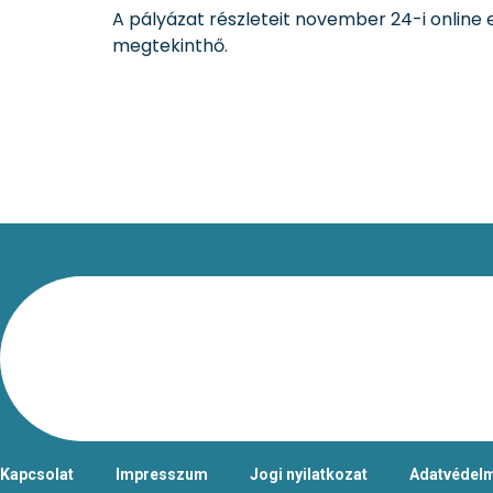
A pályázat részleteit november 24-i onli
megtekinthő.
Kapcsolat
Impresszum
Jogi nyilatkozat
Adatvédelm