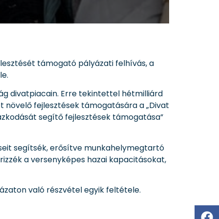
ejlesztését támogató pályázati felhívás, a
le.
g divatpiacain. Erre tekintettel hétmilliárd
ét növelő fejlesztések támogatására a „Divat
lmazkodását segítő fejlesztések támogatása”
téseit segítsék, erősítve munkahelymegtartó
izzék a versenyképes hazai kapacitásokat,
zaton való részvétel egyik feltétele.