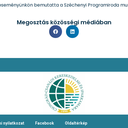
ne eseményünkön bemutatta a Széchenyi Programiroda mu
Megosztás közösségi médiában
i nyilatkozat
Facebook
Oldaltérkép