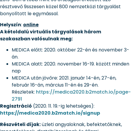
résztvevő 9sszesen közel 800 nemzetközi tárgyalást
bonyolított le egymással.
Helyszín
:
online
A kétoldalú virtuális tárgyalások három
szakaszban valósulnak meg:
MEDICA előtt: 2020. október 22-én és november 3-
án.
MEDICA alatt: 2020. november 16-19. között minden
nap
MEDICA után jövőre: 2021. január 14-én, 27-én,
február 16-án, március 11-én és 29-én.
Részletek:
https://medica2020.b2match.io/page-
2791
Regisztráció
(2020. 11. 19.-ig lehetséges):
https://medica2020.b2match.io/signup
Részvételi díjak:
üzleti angyaloknak, befektetőknek,