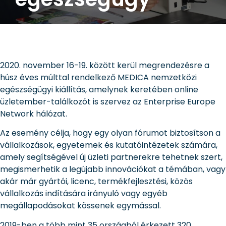
2020. november 16-19. között kerül megrendezésre a
húsz éves múlttal rendelkező MEDICA nemzetközi
egészségügyi kiállítás, amelynek keretében online
üzletember-találkozót is szervez az Enterprise Europe
Network hálózat.
Az esemény célja, hogy egy olyan fórumot biztosítson a
vállalkozások, egyetemek és kutatóintézetek számára,
amely segítségével új üzleti partnerekre tehetnek szert,
megismerhetik a legújabb innovációkat a témában, vagy
akár már gyártói, licenc, termékfejlesztési, közös
vállalkozás indítására irányuló vagy egyéb
megállapodásokat kössenek egymással.
2019-ben a több mint 35 országból érkezett 320