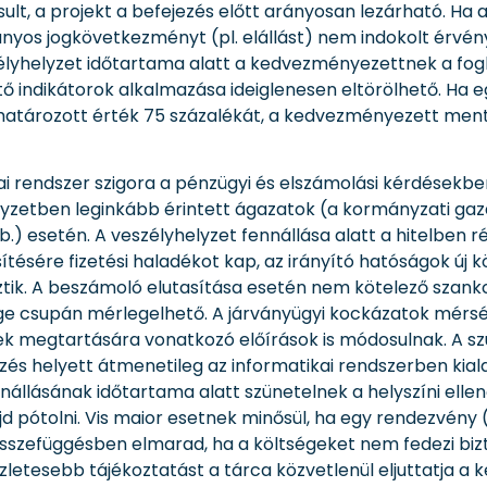
t, a projekt a befejezés előtt arányosan lezárható. Ha 
nyos jogkövetkezményt (pl. elállást) nem indokolt érvén
lyhelyzet időtartama alatt a kedvezményezettnek a fogl
ő indikátorok alkalmazása ideiglenesen eltörölhető. Ha eg
határozott érték 75 százalékát, a kedvezményezett men
kai rendszer szigora a pénzügyi és elszámolási kérdésekbe
elyzetben leginkább érintett ágazatok (a kormányzati ga
b.) esetén. A veszélyhelyzet fennállása alatt a hitelben 
ítésére fizetési haladékot kap, az irányító hatóságok új k
ztik. A beszámoló elutasítása esetén nem kötelező szank
ége csupán mérlegelhető. A járványügyi kockázatok mérs
yek megtartására vonatkozó előírások is módosulnak. A
és helyett átmenetileg az informatikai rendszerben kiala
ennállásának időtartama alatt szünetelnek a helyszíni elle
d pótolni. Vis maior esetnek minősül, ha egy rendezvény 
 összefüggésben elmarad, ha a költségeket nem fedezi bi
észletesebb tájékoztatást a tárca közvetlenül eljuttatja 