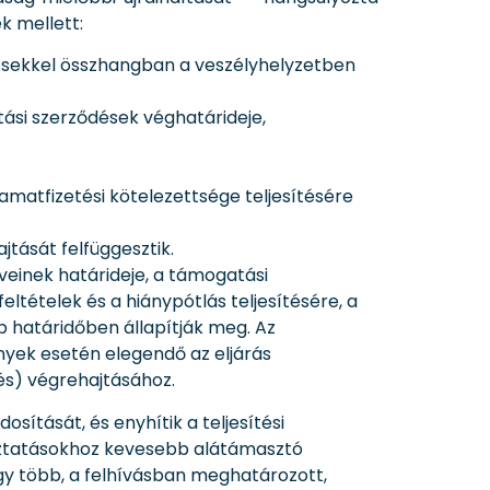
k mellett:
désekkel összhangban a veszélyhelyzetben
ási szerződések véghatárideje,
kamatfizetési kötelezettsége teljesítésére
jtását felfüggesztik.
einek határideje, a támogatási
tételek és a hiánypótlás teljesítésére, a
b határidőben állapítják meg. Az
nyek esetén elegendő az eljárás
tés) végrehajtásához.
sítását, és enyhítik a teljesítési
oztatásokhoz kevesebb alátámasztó
gy több, a felhívásban meghatározott,