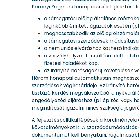
Perényi Zsigmond európai uniós fejlesztések
a támogatási előleg általános mérték
leginkább érintett ágazatok esetén (pl.
meghosszabbodik az előleg elszámolásá
a támogatási szerződések módosítása 
a nem uniós elváráshoz köthető indikát
a veszélyhelyzet fennállása alatt a hi
fizetési haladékot kap,
az irányító hatóságok új követelések v
Három hónappal automatikusan meghosszabb
szerződések véghatárideje. Az irányító hat
tisztázó kérdés megválaszolására nyitva áll
engedélyezési eljáráshoz (pl. építési vagy
megindítását igazolni, nincs szükség a joger
A fejlesztéspolitikai lépések a körülmények
követelményeket is. A szerződésmódosítás 
dokumentumot kell benyújtani, rugalmasabbá