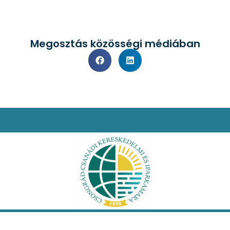
Megosztás közösségi médiában
i nyilatkozat
Facebook
Oldaltérkép