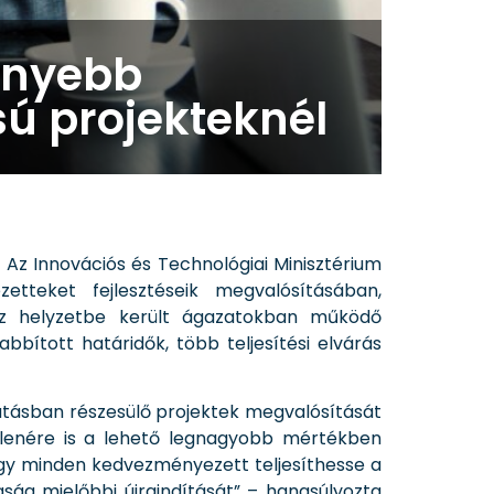
önnyebb
sú projekteknél
. Az Innovációs és Technológiai Minisztérium
tteket fejlesztéseik megvalósításában,
éz helyzetbe került ágazatokban működő
ított határidők, több teljesítési elvárás
ogatásban részesülő projektek megvalósítását
ellenére is a lehető legnagyobb mértékben
ogy minden kedvezményezett teljesíthesse a
ság mielőbbi újraindítását” – hangsúlyozta