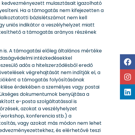
a kedvezményezett mulasztásait igazolható
yesíteni. Ha a támogatás nem kifejezetten a
alkoztatotti bázislétszámot nem kell
y uniós indikátor a veszélyhelyzet miatt
tesíthető a támogatás arányos részének
n is. A támogatási előleg általános mértéke
zdaságvédelmi intézkedésekkel
részesülő adós a hitelszerződésből eredő
övetelések végrehajtását nem indítják el, a
cióként a támogatás folyósításának
éklése érdekében a személyes vagy postai
 szükséges dokumentumok benyújtása a
kított e-posta szolgáltatással is
nőrzések, azokat a veszélyhelyzet
(workshop, konferencia stb.) a
ztosítás, vagy azokat más módon nem lehet
a kedvezményezettekhez, és elérhetővé teszi