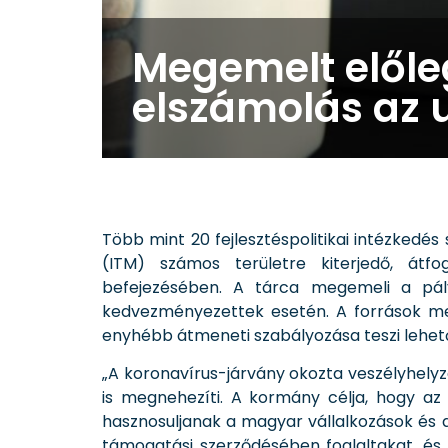
Megemelt előleg
elszámolás az u
Több mint 20 fejlesztéspolitikai intézkedés
(ITM) számos területre kiterjedő, átf
befejezésében. A tárca megemeli a pál
kedvezményezettek esetén. A források meg
enyhébb átmeneti szabályozása teszi lehet
„A koronavírus-járvány okozta veszélyhelyze
is megnehezíti. A kormány célja, hogy az
hasznosuljanak a magyar vállalkozások és 
támogatási szerződésében foglaltakat, és 