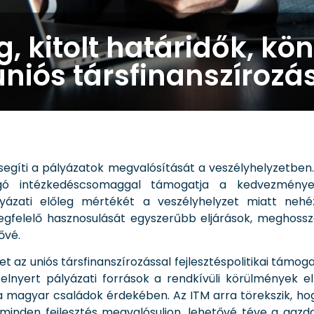
, kitolt határidők, k
niós társfinanszírozá
 segíti a pályázatok megvalósítását a veszélyhelyzetben
ogó intézkedéscsomaggal támogatja a kedvezményeze
yázati előleg mértékét a veszélyhelyzet miatt neh
felelő hasznosulását egyszerűbb eljárások, meghosszabb
ővé.
t az uniós társfinanszírozással fejlesztéspolitikai tám
 elnyert pályázati források a rendkívüli körülmények 
a magyar családok érdekében. Az ITM arra törekszik, h
minden fejlesztés megvalósuljon, lehetővé téve a gazda