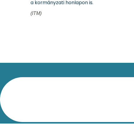
a kormányzati honlapon is.
(ITM)
Kapcsolat
Impresszum
Jogi nyilatkozat
Adatvédelm