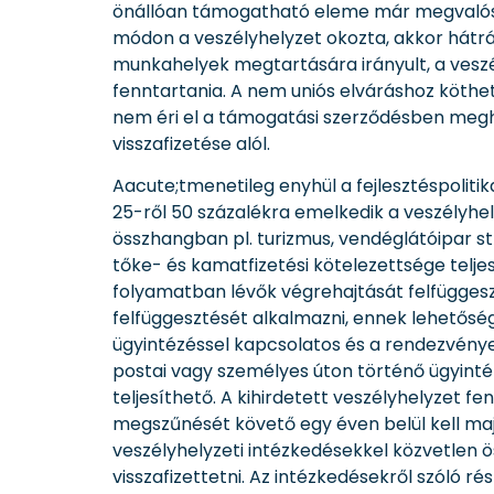
önállóan támogatható eleme már megvalósul
módon a veszélyhelyzet okozta, akkor hátrá
munkahelyek megtartására irányult, a veszé
fenntartania. A nem uniós elváráshoz köthet
nem éri el a támogatási szerződésben meg
visszafizetése alól.
Aacute;tmenetileg enyhül a fejlesztéspoliti
25-ről 50 százalékra emelkedik a veszélyh
összhangban pl. turizmus, vendéglátóipar st
tőke- és kamatfizetési kötelezettsége teljes
folyamatban lévők végrehajtását felfügges
felfüggesztését alkalmazni, ennek lehetős
ügyintézéssel kapcsolatos és a rendezvén
postai vagy személyes úton történő ügyintéz
teljesíthető. A kihirdetett veszélyhelyzet f
megszűnését követő egy éven belül kell maj
veszélyhelyzeti intézkedésekkel közvetlen
visszafizettetni. Az intézkedésekről szóló r