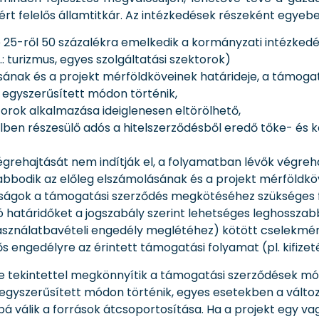
ért felelős államtitkár. Az intézkedések részeként egyebe
e 25-ről 50 százalékra emelkedik a kormányzati intézke
: turizmus, egyes szolgáltatási szektorok)
nak és a projekt mérföldköveinek határideje, a támogat
egyszerűsített módon történik,
orok alkalmazása ideiglenesen eltörölhető,
telben részesülő adós a hitelszerződésből eredő tőke- és 
égrehajtását nem indítják el, a folyamatban lévők végreha
odik az előleg elszámolásának és a projekt mérföldköv
óságok a támogatási szerződés megkötéséhez szükséges fel
ó határidőket a jogszabály szerint lehetséges leghosszab
 használatbavételi engedély meglétéhez) kötött cselekmé
ős engedélyre az érintett támogatási folyamat (pl. kifize
re tekintettel megkönnyítik a támogatási szerződések módo
egyszerűsített módon történik, egyes esetekben a vált
 válik a források átcsoportosítása. Ha a projekt egy va